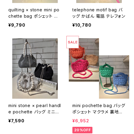
quilting × stone mini po
telephone motif bag バ
chette bag ポシェット バ
ッグ かばん 電話 テレフォン
ッグ キルティング ストーン
¥9,790
¥10,780
ストラップ
mini stone × pearl handl
mini pochette bag バッグ
e pochette バッグ ミニバ
ポシェット マクラメ 裏地付
ッグ ポシェット キラキラ ス
き
¥7,590
¥6,952
トーン パール 巾着 シルバ
20%OFF
ーチェーン ストラップ