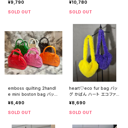
¥9,790
¥10,780
ィング ストーン チェーン
SOLD OUT
SOLD OUT
emboss quilting 2handl
heart♡eco fur bag バッ
e mini boston bag バッグ
グ かばん ハート エコファ
かばん ミニバッグ ボストン
ー もこもこ ふわふわ
¥6,490
¥8,690
キルティング 型押し ストラ
ップ
SOLD OUT
SOLD OUT