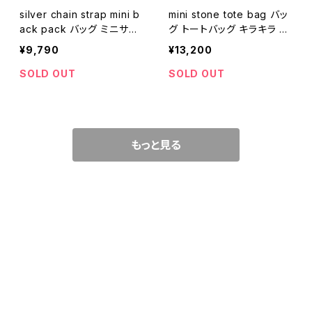
silver chain strap mini b
mini stone tote bag バッ
ack pack バッグ ミニサイ
グ トートバッグ キラキラ ス
ズ リュック シルバー チェー
トーン ストラップ ポケット
¥9,790
¥13,200
ン
実用的
SOLD OUT
SOLD OUT
もっと見る
CATEGORY
WEAR
TOPS
ACCESSORY