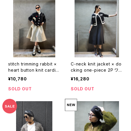
stitch trimming rabbit ×
C-neck knit jacket × do
heart button knit cardig
cking one-piece 2P ワン
an ニット カーディガン ニッ
ピース ワンピ カーディガン
¥10,780
¥16,280
トカーデ Vネック うさぎ ハ
ジャケット 2点セット きれい
ート ステッチ
め
SOLD OUT
SOLD OUT