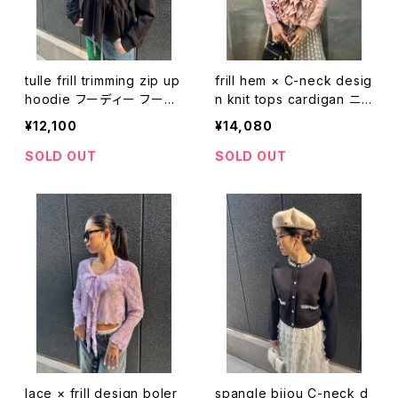
tulle frill trimming zip up
frill hem × C-neck desig
hoodie フーディー フード
n knit tops cardigan ニッ
チュール フリル ジップアッ
ト トップス カーディガン フ
¥12,100
¥14,080
プ
リル Cネック
SOLD OUT
SOLD OUT
lace × frill design boler
spangle bijou C-neck d