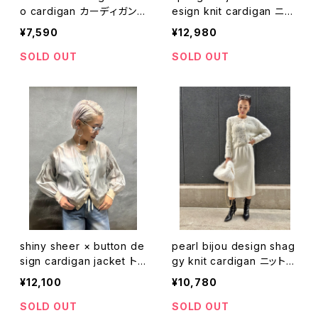
o cardigan カーディガン
esign knit cardigan ニッ
ボレロ レース フリル 羽織
ト カーディガン ジャケット
¥7,590
¥12,980
Cネック ビジュー キラキラ
SOLD OUT
SOLD OUT
shiny sheer × button de
pearl bijou design shag
sign cardigan jacket トッ
gy knit cardigan ニット
プス カーディガン シースル
カーディガン シャギー パー
¥12,100
¥10,780
ー シアー ボタン 薄手 ギャ
ル ビジュー 白 ホワイト
ザー
SOLD OUT
SOLD OUT