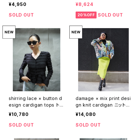
ショート丈
トップス カーディガン メッ
¥4,950
¥8,624
シュ ドローコード
SOLD OUT
SOLD OUT
20%OFF
shirring lace × button d
damage × mix print desi
esign cardigan tops トッ
gn knit cardigan ニット
プス カーディガン シャーリ
カーディガン Vネック プリ
¥10,780
¥14,080
ング レース
ント 転写 ダメージ
SOLD OUT
SOLD OUT