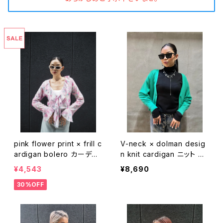
pink flower print × frill c
V-neck × dolman desig
ardigan bolero カーディ
n knit cardigan ニット カ
ガン ボレロ シフォン 花柄
ーディガン Vネック 無地 羽
¥4,543
¥8,690
ピンク フリル
織り
30%OFF