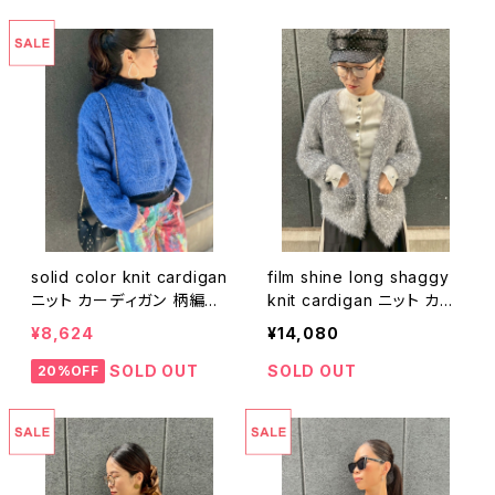
solid color knit cardigan
film shine long shaggy
ニット カーディガン 柄編み
knit cardigan ニット カー
ソリッドカラー 単色 カラフ
ディガン シャギー フィルム
¥8,624
¥14,080
ル
キラキラ
SOLD OUT
SOLD OUT
20%OFF