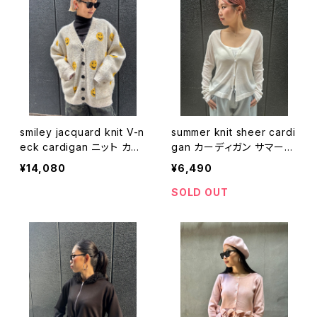
smiley jacquard knit V-n
summer knit sheer cardi
eck cardigan ニット カー
gan カーディガン サマーニ
ディガン ジャガード スマイ
ット Vネック 薄手 羽織
¥14,080
¥6,490
リー ニコちゃん Vネック ポ
ケット
SOLD OUT