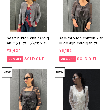
heart button knit cardig
see-through chiffon × fr
an ニット カーディガン ハ
ill design cardigan カー
ート ボタン
ディガン ボレロ シフォン フ
¥8,624
¥5,192
リル シースルー 黒
SOLD OUT
SOLD OUT
20%OFF
20%OFF