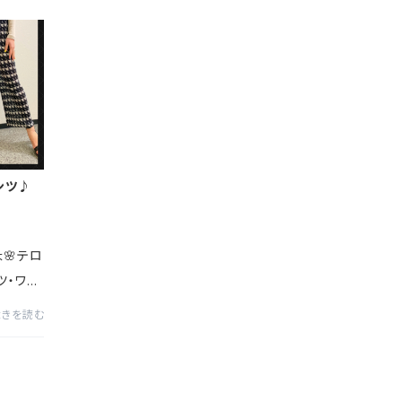
ンツ♪
🌸テロ
ツ・ワイ
ターン！
続きを読む
シャレ