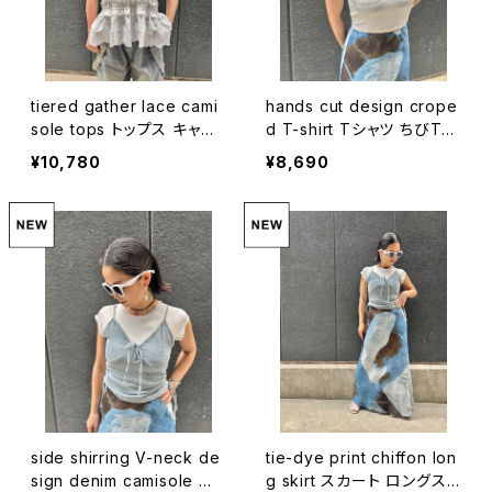
tiered gather lace cami
hands cut design crope
sole tops トップス キャミ
d T-shirt Tシャツ ちびT
ソール レース ティアード フ
クロップド ストーン キラキ
¥10,780
¥8,690
リル ホワイト 白
ラ
side shirring V-neck de
tie-dye print chiffon lon
sign denim camisole キ
g skirt スカート ロングス