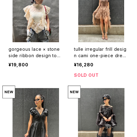
gorgeous lace × stone
tulle irregular frill desig
side ribbon design tops
n cami one-piece dress
トップス レース ハイネック
ワンピース ドレス キャミワ
¥19,800
¥16,280
リボン ストーン 重ね着
ンピ チュール フリル レース
ストレッチ
SOLD OUT