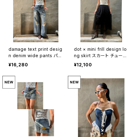
damage text print desig
dot × mini frill design lo
n denim wide pants パン
ng skirt スカート チュール
ツ デニム ワイドパンツ ダメ
フリル ドット ゴムウエスト
¥16,280
¥12,100
ージ テキスト プリント
ブラック 黒