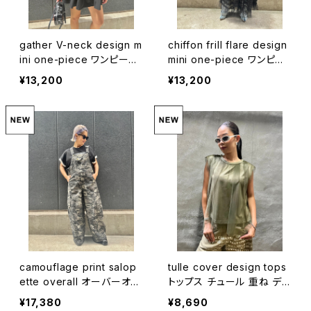
gather V-neck design m
chiffon frill flare design
ini one-piece ワンピース
mini one-piece ワンピー
ミニワンピ ギャザー Vネッ
ス ミニワンピ ドレス シフォ
¥13,200
¥13,200
ク ブラック 黒
ン フレア リボン
camouflage print salop
tulle cover design tops
ette overall オーバーオー
トップス チュール 重ね デザ
ル サロペット カモフラージ
イントップス
¥17,380
¥8,690
ュ 迷彩