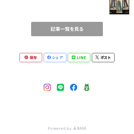
SHIRT
2021/3/21
TUNIC
記事一覧を見る
CAMISOLE
ALL-IN-ONE
保存
シェア
LINE
ポスト
bustier
BLOUSON
© LOOSEHOUSE
Powered by