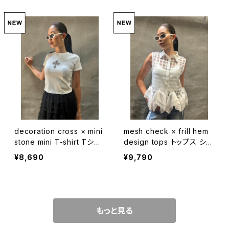
decoration cross × mini
mesh check × frill hem
stone mini T-shirt Tシャ
design tops トップス シャ
ツ ちびT クロス 十字架 ス
ツ ノースリーブ チェック フ
¥8,690
¥9,790
トーン
リル シースルー
もっと見る