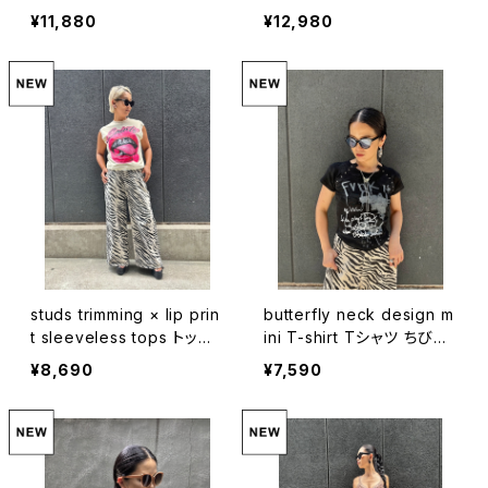
ャミソール デニム シャーリ
カート タイダイ プリント タ
¥11,880
¥12,980
ング ジッパー 重ね着
イト
studs trimming × lip prin
butterfly neck design m
t sleeveless tops トップ
ini T-shirt Tシャツ ちびT
ス ノースリーブ スタッズ プ
プリント バタフライ チェーン
¥8,690
¥7,590
リント くちびる グリルズ