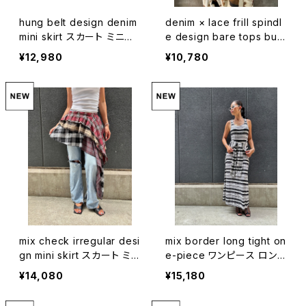
hung belt design denim
denim × lace frill spindl
mini skirt スカート ミニス
e design bare tops bust
カート デニム ベルト インナ
ier ビスチェ トップス デニ
¥12,980
¥10,780
ーパンツ カジュアル
ム レース スピンドル
mix check irregular desi
mix border long tight on
gn mini skirt スカート ミニ
e-piece ワンピース ロング
スカート インナー付き チェ
ワンピ ボーダー ストレッチ
¥14,080
¥15,180
ック イレギュラー ゴムウエ
重ね着風 タイトシルエット
スト