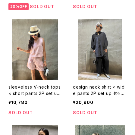
着まわし ブラック 黒
ル風 パンツ きれいめ 着回
SOLD OUT
SOLD OUT
20%OFF
し
sleeveless V-neck tops
design neck shirt × wid
× short pants 2P set up
e pants 2P set up セット
セットアップ トップス ノース
アップ 2点セット シャツ ワ
¥10,780
¥20,900
リーブ Vネック パンツ ショ
イドパンツ ブラック 黒
ートパンツ 2点セット 着ま
SOLD OUT
SOLD OUT
わし