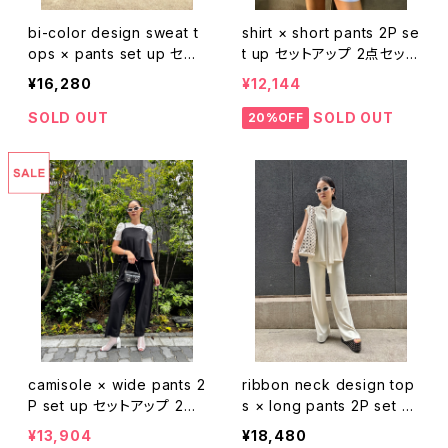
bi-color design sweat t
shirt × short pants 2P se
ops × pants set up セッ
t up セットアップ 2点セット
トアップ 2点セット ジップア
ストライプ シャツ ショート
¥16,280
¥12,144
ップ フーディー パンツ
パンツ 着回し
SOLD OUT
SOLD OUT
20%OFF
camisole × wide pants 2
ribbon neck design top
P set up セットアップ 2点
s × long pants 2P set u
セット トップス キャミソール
p tops セットアップ 2点セ
¥13,904
¥18,480
パンツ ワイドパンツ 重ね着
ット トップス リボン ストー