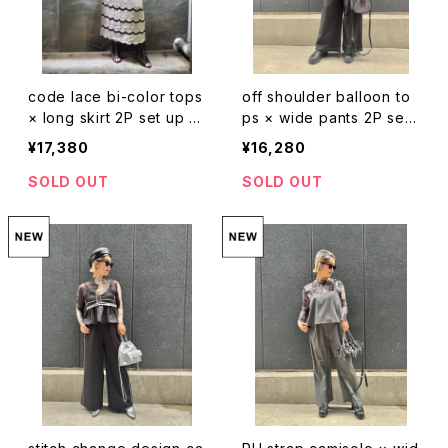
code lace bi-color tops
off shoulder balloon to
× long skirt 2P set up セ
ps × wide pants 2P set
ットアップ 2点セット トップ
up セットアップ 2点セット
¥17,380
¥16,280
ス スカート
トップス オフショルダー バ
ルーン パンツ ワイドパンツ
SOLD OUT
SOLD OUT
ブラック 黒 着回し