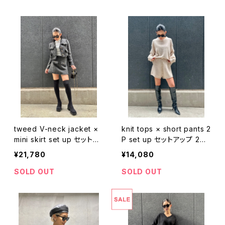
tweed V-neck jacket ×
knit tops × short pants 2
mini skirt set up セットア
P set up セットアップ 2点
ップ 2点セット ツィード ジ
セット ニット トップス セー
¥21,780
¥14,080
ャケット ミニスカート きれ
ター ショートパンツ 着回し
いめ
シンプル
SOLD OUT
SOLD OUT