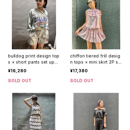
bulldog print design top
chiffon tiered frill desig
s × short pants set up
n tops × mini skirt 2P se
セットアップ 2点セット トッ
t up セットアップ 2点セット
¥16,280
¥17,380
プス ショートパンツ Vネッ
トップス スカート インナー
ク プリント 着回し ライン入
ショーツ付き シフォン フリ
SOLD OUT
SOLD OUT
り
ル ピンク くすみ