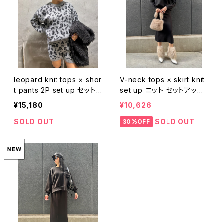
leopard knit tops × shor
V-neck tops × skirt knit
t pants 2P set up セット
set up ニット セットアップ
アップ 2点セット ニット トッ
2点セット トップス Vネック
¥15,180
¥10,626
プス セーター ショートパン
スカート
ツ レオパード ヒョウ柄 豹柄
SOLD OUT
SOLD OUT
30%OFF