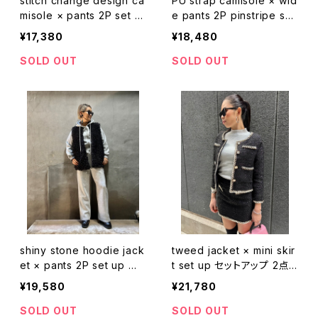
stitch change design ca
PU strap camisole × wid
misole × pants 2P set u
e pants 2P pinstripe set
p セットアップ 2点セット キ
up セットアップ 2点セット
¥17,380
¥18,480
ャミソール パンツ ワイドパ
ピンストライプ キャミソール
ンツ ゴムウエスト 重ね着
パンツ ワイドパンツ ストラッ
SOLD OUT
SOLD OUT
着まわし
プ 着まわし 重ね着
shiny stone hoodie jack
tweed jacket × mini skir
et × pants 2P set up セ
t set up セットアップ 2点
ットアップ フーディー ジャ
セット ツィード Cネック ジ
¥19,580
¥21,780
ケット パンツ キラキラ ハピ
ャケット スカート
ス 2点セット
SOLD OUT
SOLD OUT