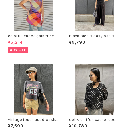
colorful check gather neck
black pleats easy pants パ
design mini one-piece ワ
ンツ プリーツ イージーパンツ
¥5,214
¥9,790
ンピース ミニワンピ チェック カ
ブラック 黒 ゴムウエスト
ラフル リボン
40%OFF
vintage touch used wash 8
dot × chiffon cache-coeur
9 print T-shirt Tシャツ ヴィン
V-neck design tops トップス
¥7,590
¥10,780