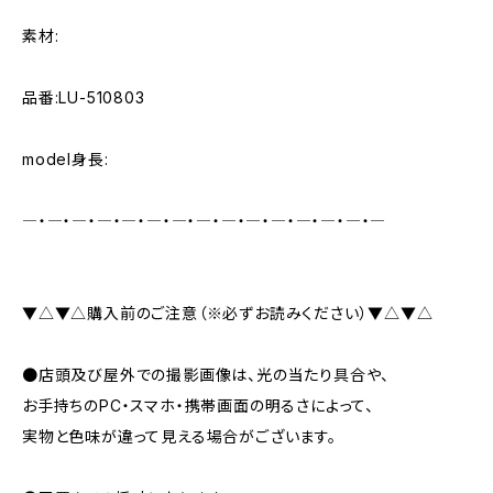
素材:
品番:LU-510803
model身長:
―・―・―・―・―・―・―・―・―・―・―・―・―・―・―
▼△▼△購入前のご注意（※必ずお読みください）▼△▼△
●店頭及び屋外での撮影画像は、光の当たり具合や、
お手持ちのPC・スマホ・携帯画面の明るさによって、
実物と色味が違って見える場合がございます。