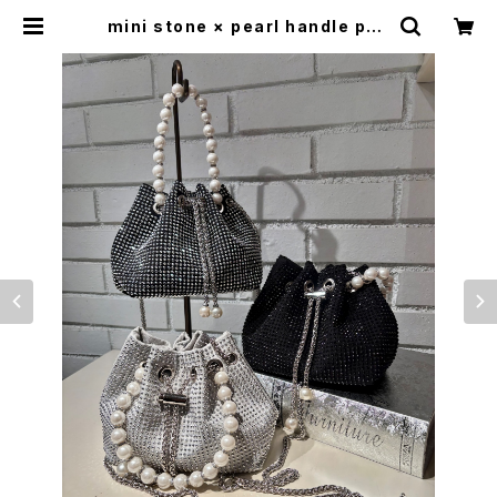
mini stone × pearl handle poc
hette バッグ ミニバッグ ポシェット
キラキラ ストーン パール 巾着 シル
バーチェーン ストラップ | LOOSEH
OUSE