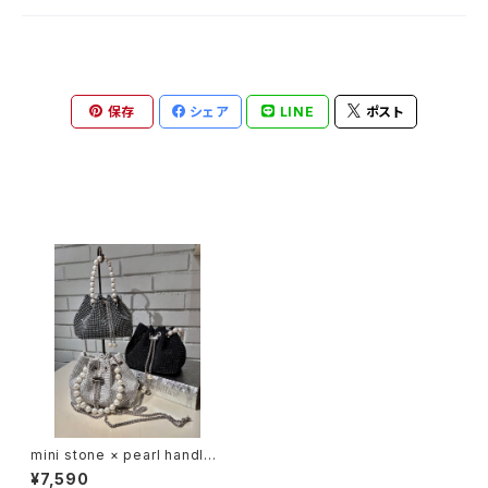
保存
シェア
LINE
ポスト
最近チェックした商品
mini stone × pearl handle
pochette バッグ ミニバッグ ポ
¥7,590
シェット キラキラ ストーン パー