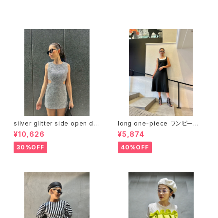
セール中の商品
silver glitter side open de
long one-piece ワンピース
sign mini one-piece ワンピ
ワンピ 重ね着風 ブラック 黒 ス
¥10,626
¥5,874
ース ミニワンピ ドレス シルバー
トレッチ
30%OFF
40%OFF