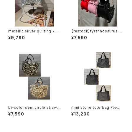
metallic silver quilting × c
【restock】tyrannosaurus ×
hain bag バッグ かばん メタリ
gold studs bag バッグ かば
¥9,790
¥7,590
ック シルバー キルティング スト
ん 恐竜 ゴールド スタッズ チェ
ーン チェーン
ーン
bi-color semicircle straw
mini stone tote bag バッグ
bag バッグ かばん かごバッグ
トートバッグ キラキラ ストーン
¥7,590
¥13,200
バイカラー 半円 夏
ストラップ ポケット 実用的