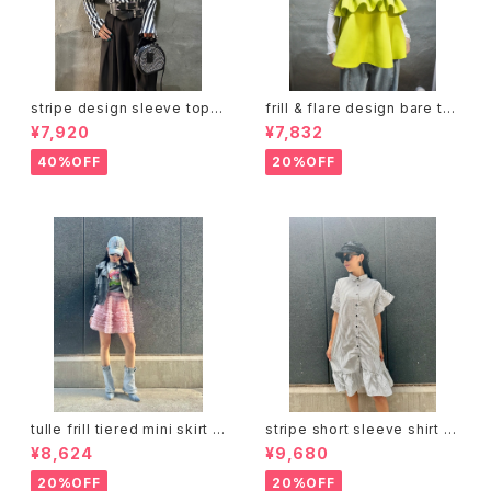
stripe design sleeve tops
frill & flare design bare to
トップス デザイントップス ストラ
ps トップス ベアトップ フリル フ
¥7,920
¥7,832
イプ 白黒 バイカラー
レア ジッパー
40%OFF
20%OFF
tulle frill tiered mini skirt ス
stripe short sleeve shirt o
カート チュール フリル ミニスカ
ne-piece ワンピース シャツワ
¥8,624
¥9,680
ート ゴムウエスト インナーショ
ンピ フリル ストライプ
ーツ
20%OFF
20%OFF