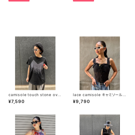
その他の商品
camisole touch stone over
lace camisole キャミソール
size design T-shirt トップス
レース カップ付き
¥7,590
¥9,790
Tシャツ ハピス ストーン キャミ
ソール風 キラキラ 重ね着風