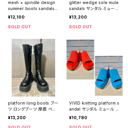
mesh × spindle design
glitter wedge sole mule
summer boots sandals
sandals サンダル ミュール
サンダル サマーブーツ メッ
ウェッジソール グリッター
¥12,100
¥13,200
シュ スピンドル レースアッ
ラメ キラキラ
プ
SOLD OUT
SOLD OUT
platform long boots ブー
VIVID knitting platform s
ツ ロングブーツ 厚底 ベル
andal サンダル ミュール ヒ
ト 黒 ブラック
ール プラットフォーム ニッ
¥13,200
¥10,780
ト チャンキーヒール
SOLD OUT
SOLD OUT