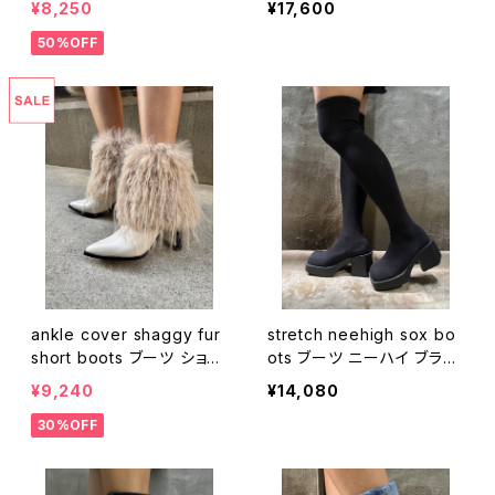
¥8,250
¥17,600
ストレッチ オーロラ ストー
スタン
50%OFF
ン ハピス ピンヒール
ankle cover shaggy fur
stretch neehigh sox bo
short boots ブーツ ショー
ots ブーツ ニーハイ ブラッ
トブーツ カバーブーツ エコ
ク 黒 ストレッチ ソックス
¥9,240
¥14,080
ファー シャギー
30%OFF