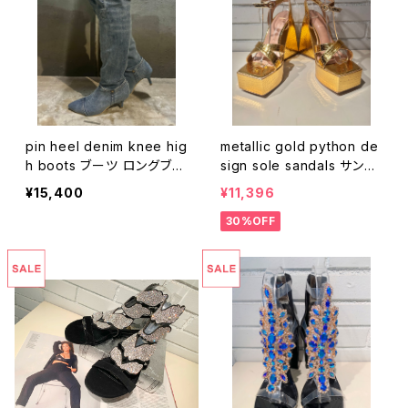
pin heel denim knee hig
metallic gold python de
h boots ブーツ ロングブー
sign sole sandals サンダ
ツ ニーハイブーツ デニム
ル パイソン スネーク ゴー
¥15,400
¥11,396
ピンヒール ポインテッドトゥ
ルド メタリック デザインソ
30%OFF
ール