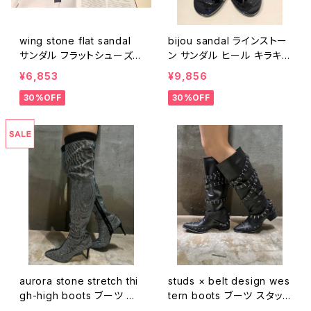
wing stone flat sandal
bijou sandal ラインストー
サンダル フラットシューズ
ン サンダル ヒール キラキラ
キラキラ ウィング 羽 フェザ
ドレス ドレスアップ パーテ
¥6,853
¥9,856
ー
ィー 二次会 ビジュー ゴー
30%OFF
30%OFF
ジャス
aurora stone stretch thi
studs × belt design wes
gh-high boots ブーツ ロ
tern boots ブーツ スタッ
ングブーツ サイハイブーツ
ズ ベルト ブラック 黒 ウエ