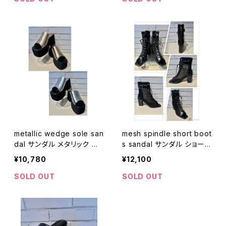
metallic wedge sole san
mesh spindle short boot
dal サンダル メタリック シ
s sandal サンダル ショート
ルバー ゴールド 厚底 ウェッ
ブーツ メッシュ スピンドル
¥10,780
¥12,100
ジソール
レースアップ ベルト ブラッ
ク 黒
SOLD OUT
SOLD OUT