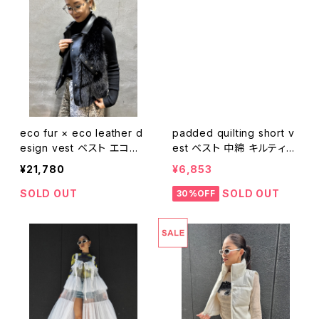
eco fur × eco leather d
padded quilting short v
esign vest ベスト エコフ
est ベスト 中綿 キルティン
ァー エコレザー 切替デザイ
グ スタンドネック ショート
¥21,780
¥6,853
ン 重ね着
丈
SOLD OUT
SOLD OUT
30%OFF