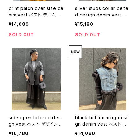
print patch over size de
silver studs collar belte
nim vest ベスト デニム オ
d design denim vest ベ
ーバーサイズ 重ね着 プリン
スト デニム ハピス シルバ
¥14,080
¥15,180
ト
ー ベルト 重ね着
SOLD OUT
SOLD OUT
side open tailored desi
black frill trimming desi
gn vest ベスト デザインベ
gn denim vest ベスト デ
スト ブラック 黒 サイドオー
ニム フリル 重ね着
¥10,780
¥14,080
プン