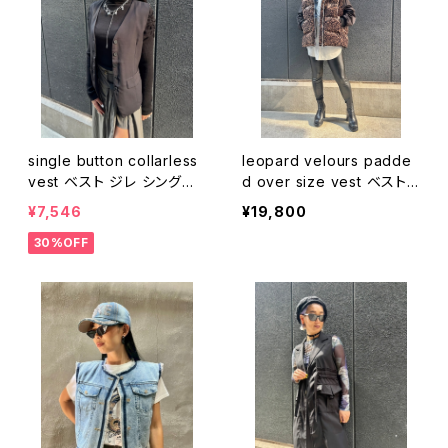
single button collarless
leopard velours padde
vest ベスト ジレ シングル
d over size vest ベスト
マニッシュ ハンサム
ベロア レオパード 豹柄 ヒ
¥7,546
¥19,800
ョウ柄 中綿 ジップアップ オ
30%OFF
ーバーサイズ