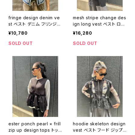
fringe design denim ve
mesh stripe change des
st ベスト デニム フリンジ
ign long vest ベスト ロン
重ね着
グベスト メッシュ ストライ
¥10,780
¥16,280
プ ブラック 黒 重ね着 衿付
き
SOLD OUT
SOLD OUT
ester ponch pearl × frill
hoodie skeleton design
zip up design tops トッ
vest ベスト フード ジップ