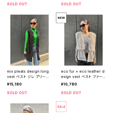
SOLD OUT
SOLD OUT
mix pleats design long
eco fur × eco leather d
vest ベスト ジレ プリーツ
esign vest ベスト ファー
ブラック 黒 重ね着
ベスト エコレザー フェイク
¥15,180
¥10,780
レザー 切替デザイン 重ね
着
SOLD OUT
SOLD OUT