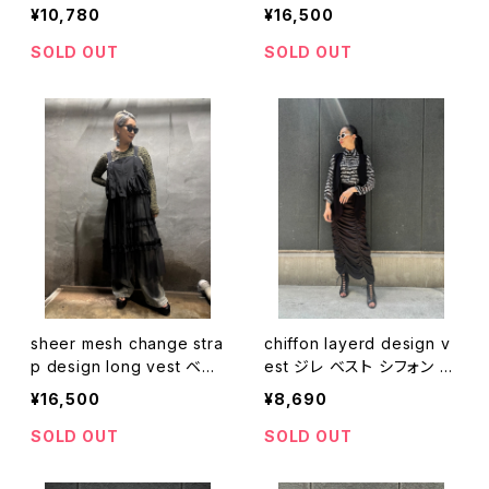
プス ベスト ジップアップ フ
アップ スケルトン ベルト 重
¥10,780
¥16,500
リル パール ウレタン ブラッ
ね着 ブラック 黒
ク 黒 重ね着
SOLD OUT
SOLD OUT
sheer mesh change stra
chiffon layerd design v
p design long vest ベス
est ジレ ベスト シフォン 重
ト チュール メッシュ フリル
ね着 レイヤード
¥16,500
¥8,690
ストラップ ジップアップ 重
ね着 ジレ
SOLD OUT
SOLD OUT