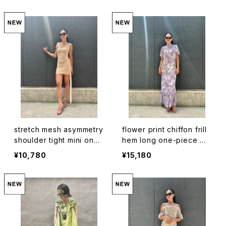
stretch mesh asymmetry
flower print chiffon frill
shoulder tight mini one-
hem long one-piece ワ
piece ワンピース ワンピ ド
ンピース ロングワンピ 花柄
¥10,780
¥15,180
レス ストレッチ メッシュ ア
シフォン フリル 半袖
シンメトリー ストーン リボ
ン