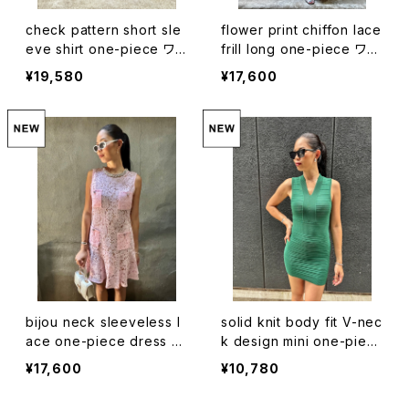
check pattern short sle
flower print chiffon lace
eve shirt one-piece ワン
frill long one-piece ワン
ピース シャツワンピ チェッ
ピース ロングワンピ ドレス
¥19,580
¥17,600
ク ネクタイ セット 半袖
花柄 シフォン レース フリル
bijou neck sleeveless l
solid knit body fit V-nec
ace one-piece dress ワ
k design mini one-piec
ンピース レース ビジュー
e ワンピース ミニワンピ タ
¥17,600
¥10,780
フレア ドレス パーティー 結
イト ノースリーブ Vネック
婚式 二次会