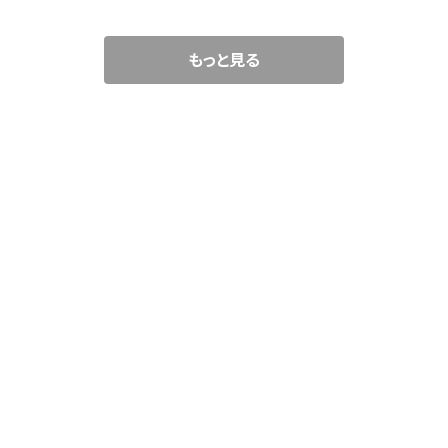
もっと見る
CATEGORY
WEAR
TOPS
ACCESSORY
PANTS
NECKLACE
GOODS
SKIRT
PIERCE
BAG
SHOES