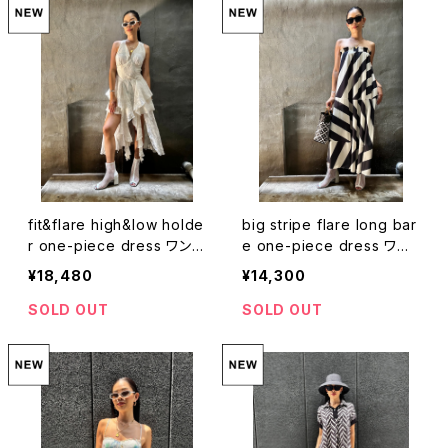
fit&flare high&low holde
big stripe flare long bar
r one-piece dress ワンピ
e one-piece dress ワン
ース ドレス ハイアンドロー
ピース ベアワンピ ドレス ス
¥18,480
¥14,300
ホルターネック パーティー
トライプ バイカラー
二次会
SOLD OUT
SOLD OUT