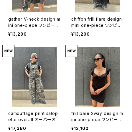
gather V-neck design m
chiffon frill flare design
ini one-piece ワンピース
mini one-piece ワンピー
ミニワンピ ギャザー Vネッ
ス ミニワンピ ドレス シフォ
¥13,200
¥13,200
ク ブラック 黒
ン フレア リボン
camouflage print salop
frill bare 2way design m
ette overall オーバーオー
ini one-piece ワンピース
ル サロペット カモフラージ
ミニワンピ ドレス フリル ブ
¥17,380
¥12,100
ュ 迷彩
ラック 黒