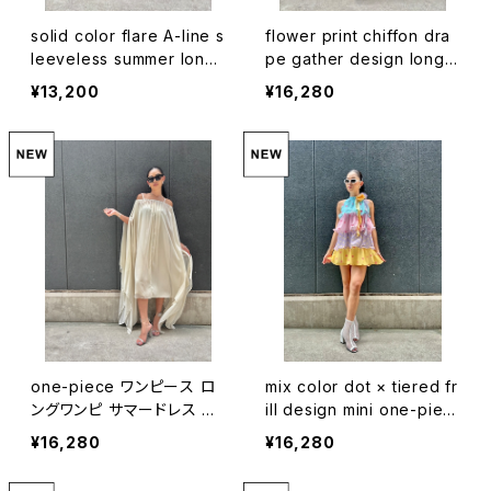
solid color flare A-line s
flower print chiffon dra
leeveless summer long
pe gather design long
one-piece ワンピース ロ
one-piece ワンピース ロ
¥13,200
¥16,280
ングワンピ サマードレス フ
ングワンピ 花柄 ドレープ シ
リル フレア Vネック
フォン
one-piece ワンピース ロ
mix color dot × tiered fr
ングワンピ サマードレス シ
ill design mini one-piec
フォン インナーワンピ 2点セ
e ワンピース ミニワンピ ド
¥16,280
¥16,280
ット
レス ドット 水玉 カラフル コ
サージュ ブローチ フリル