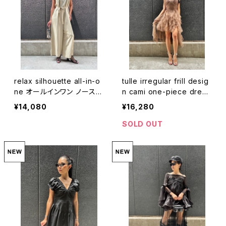
relax silhouette all-in-o
tulle irregular frill desig
ne オールインワン ノースリ
n cami one-piece dress
ーブ パンツ リラックス 布帛
ワンピース ドレス キャミワ
¥14,080
¥16,280
ンピ チュール フリル レース
ストレッチ
SOLD OUT