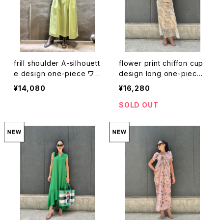
frill shoulder A-silhouett
flower print chiffon cup
e design one-piece ワン
design long one-piece
ピース ロングワンピ Aライ
ワンピース ロングワンピ 花
¥14,080
¥16,280
ン フリル
柄 シフォン キャミワンピ フ
リル カップ
SOLD OUT