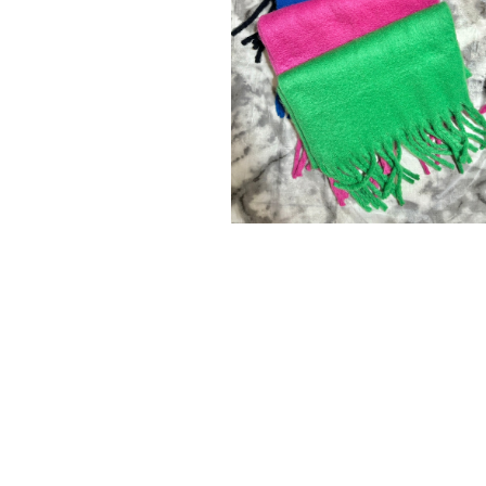
SOLD OUT
fringe muffler マフラー ストール 
カラフル 小物
¥3,850
CATEGORY
WEAR
TOPS
ACCESSORY
PANTS
NECKLACE
GOODS