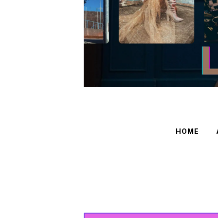
HOME
HOME
GOODS
STOLE
SUMMER COLLECTION続々入