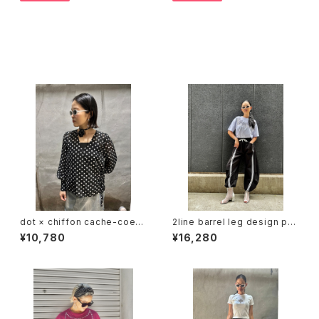
その他の商品
dot × chiffon cache-coeur
2line barrel leg design pan
V-neck design tops トップス
ts パンツ バレルパンツ ライン
¥10,780
¥16,280
カシュクール ドット 水玉 シフォ
ドローコード ゴムウエスト 白黒
ン 白黒 シースルー
バイカラー スポーティー