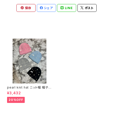
保存
シェア
LINE
ポスト
最近チェックした商品
pearl knit hat ニット帽 帽子
パール 折り返し リブニット
¥3,432
20%OFF