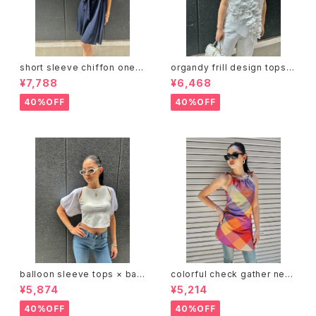
short sleeve chiffon one-
organdy frill design tops ト
piece ワンピース ワンピ シフォ
ップス オーガンジー フリル シー
¥7,788
¥6,468
ン 半袖 カシュクール風
スルー 重ね着
40%OFF
40%OFF
balloon sleeve tops × bac
colorful check gather neck
k open tank top 2P トップス
design mini one-piece ワ
¥5,874
¥5,214
2点セット バルーン デザインス
ンピース ミニワンピ チェック カ
リーブ 背中開き タンクトップ
ラフル リボン
40%OFF
40%OFF