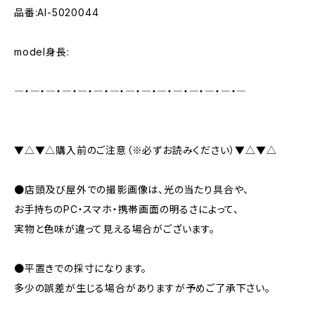
品番:AI-5020044
model身長:
―・―・―・―・―・―・―・―・―・―・―・―・―・―・―
▼△▼△購入前のご注意（※必ずお読みください）▼△▼△
●店頭及び屋外での撮影画像は、光の当たり具合や、
お手持ちのPC・スマホ・携帯画面の明るさによって、
実物と色味が違って見える場合がございます。
●平置きでの採寸になります。
多少の誤差が生じる場合がありますが予めご了承下さい。