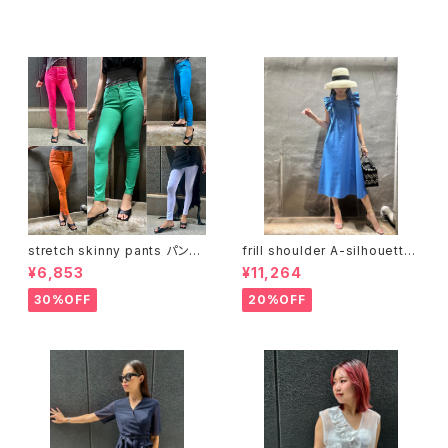
セール中の商品
stretch skinny pants パンツ
frill shoulder A-silhouette
スキニー ストレッチ カラバリ
design one-piece ワンピー
¥6,853
¥11,264
ス ロングワンピ Aライン フリル
30%OFF
20%OFF