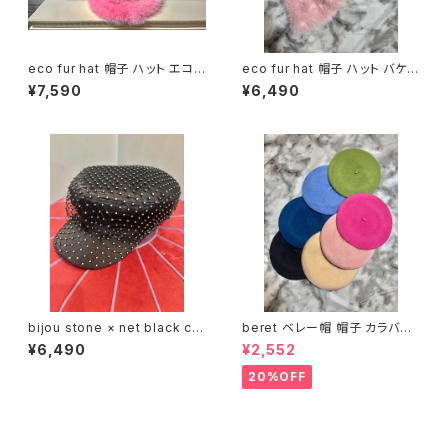
eco fur hat 帽子 ハット エコフ
eco fur hat 帽子 ハット バケッ
ァー フェイクファー
トハット エコファー フェイクファ
¥7,590
¥6,490
ー もこもこ
bijou stone × net black ca
beret ベレー帽 帽子 カラバリ
squette キャスケット 帽子 スト
カラフル
¥6,490
¥2,552
ーン ネット キラキラ ブラック 黒
20%OFF