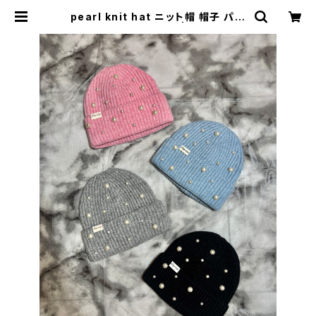
pearl knit hat ニット帽 帽子 パー
ル 折り返し リブニット | LOOSEHO
USE