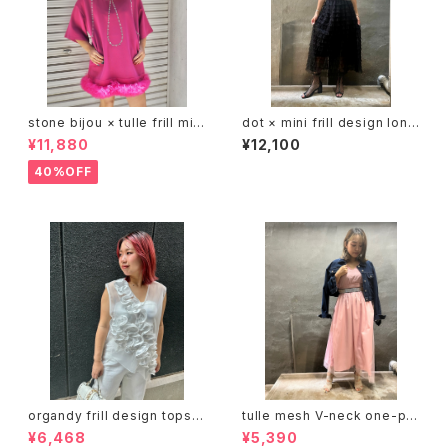
stone bijou × tulle frill mini
dot × mini frill design long
one-piece ワンピース ワンピ
skirt スカート チュール フリル
¥11,880
¥12,100
半袖 チュール フリル ビジュー
ドット ゴムウエスト ブラック 黒
ストーン
40%OFF
organdy frill design tops ト
tulle mesh V-neck one-pie
ップス オーガンジー フリル シー
ce ワンピース ワンピ チュール
¥6,468
¥5,390
スルー 重ね着
メッシュ Vネック ドレス 結婚式