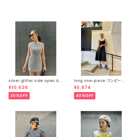
セール中の商品
silver glitter side open de
long one-piece ワンピース
sign mini one-piece ワンピ
ワンピ 重ね着風 ブラック 黒 ス
¥10,626
¥5,874
ース ミニワンピ ドレス シルバー
トレッチ
30%OFF
40%OFF