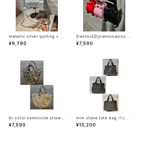
metallic silver quilting × c
【restock】tyrannosaurus ×
hain bag バッグ かばん メタリ
gold studs bag バッグ かば
¥9,790
¥7,590
ック シルバー キルティング スト
ん 恐竜 ゴールド スタッズ チェ
ーン チェーン
ーン
bi-color semicircle straw
mini stone tote bag バッグ
bag バッグ かばん かごバッグ
トートバッグ キラキラ ストーン
¥7,590
¥13,200
バイカラー 半円 夏
ストラップ ポケット 実用的