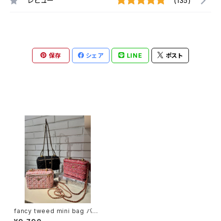
レビュー
(135)
保存
シェア
LINE
ポスト
最近チェックした商品
fancy tweed mini bag バッ
グ ミニバッグ ポシェット ツィー