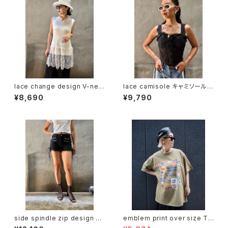
lace change design V-nec
lace camisole キャミソール
k summer knit tops トップス
レース カップ付き
¥8,690
¥9,790
サマーニット レース 切替デザイ
ン Vネック
side spindle zip design sh
emblem print over size T-
ort pants パンツ ショートパン
shirt Tシャツ プリントT エンブ