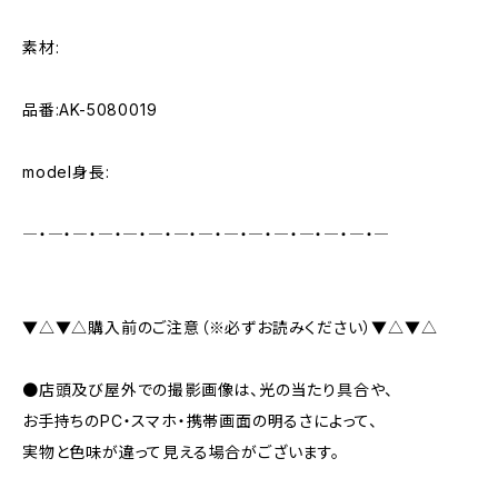
素材:
品番:AK-5080019
model身長:
―・―・―・―・―・―・―・―・―・―・―・―・―・―・―
▼△▼△購入前のご注意（※必ずお読みください）▼△▼△
●店頭及び屋外での撮影画像は、光の当たり具合や、
お手持ちのPC・スマホ・携帯画面の明るさによって、
実物と色味が違って見える場合がございます。