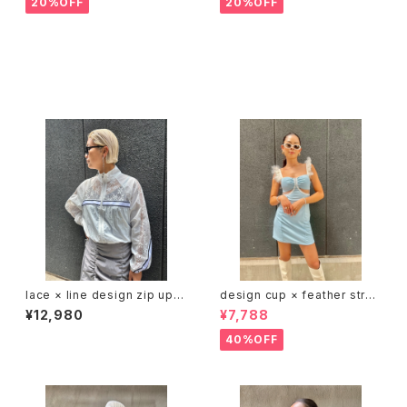
20%OFF
20%OFF
その他の商品
lace × line design zip up b
design cup × feather strap
louson ブルゾン レース ライン
mini one-piece dress ワン
¥12,980
¥7,788
ジップアップ 羽織り
ピース ワンピ ドレス ブルー カ
ップ付き フェザー
40%OFF