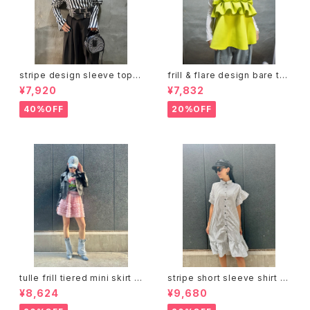
stripe design sleeve tops
frill & flare design bare to
トップス デザイントップス ストラ
ps トップス ベアトップ フリル フ
¥7,920
¥7,832
イプ 白黒 バイカラー
レア ジッパー
40%OFF
20%OFF
tulle frill tiered mini skirt ス
stripe short sleeve shirt o
カート チュール フリル ミニスカ
ne-piece ワンピース シャツワ
¥8,624
¥9,680
ート ゴムウエスト インナーショ
ンピ フリル ストライプ
ーツ