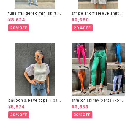
tulle frill tiered mini skirt ス
stripe short sleeve shirt o
カート チュール フリル ミニスカ
ne-piece ワンピース シャツワ
¥8,624
¥9,680
ート ゴムウエスト インナーショ
ンピ フリル ストライプ
ーツ
20%OFF
20%OFF
balloon sleeve tops × bac
stretch skinny pants パンツ
k open tank top 2P トップス
スキニー ストレッチ カラバリ
¥5,874
¥6,853
2点セット バルーン デザインス
リーブ 背中開き タンクトップ
40%OFF
30%OFF