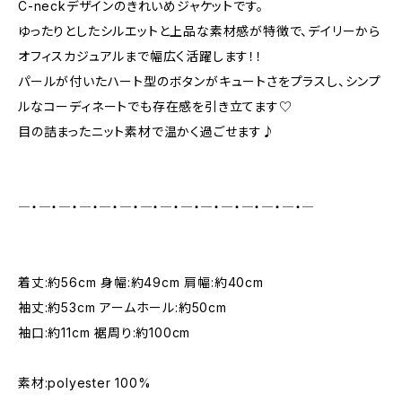
C-neckデザインのきれいめジャケットです。
ゆったりとしたシルエットと上品な素材感が特徴で、デイリーから
オフィスカジュアルまで幅広く活躍します！！
パールが付いたハート型のボタンがキュートさをプラスし、シンプ
ルなコーディネートでも存在感を引き立てます♡
目の詰まったニット素材で温かく過ごせます♪
―・―・―・―・―・―・―・―・―・―・―・―・―・―・―
着丈:約56cm 身幅:約49cm 肩幅:約40cm
袖丈:約53cm アームホール:約50cm
袖口:約11cm 裾周り:約100cm
素材:polyester 100%