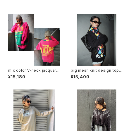
同じカテゴリの商品
mix color V-neck jacquard
big mesh knit design tops
knit one-piece ニット ワンピ
sweater ニット トップス セータ
¥15,180
¥15,400
ース ジャガード Vネック 配色
ー メッシュ 重ね着 黒 ブラック
カラフル