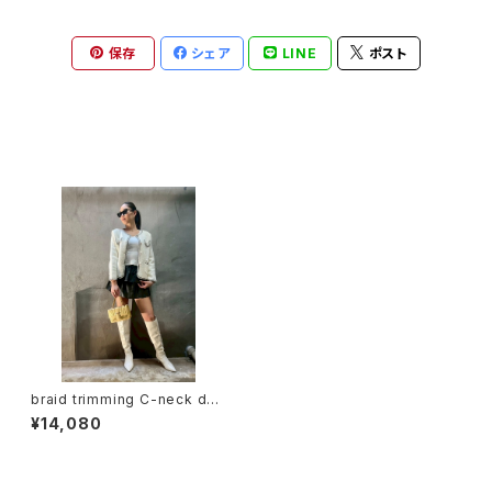
保存
シェア
LINE
ポスト
最近チェックした商品
braid trimming C-neck des
ign shaggy knit jacket ジャ
¥14,080
ケット シャギー ニット Cネック
ハート パール ボタン きれいめ