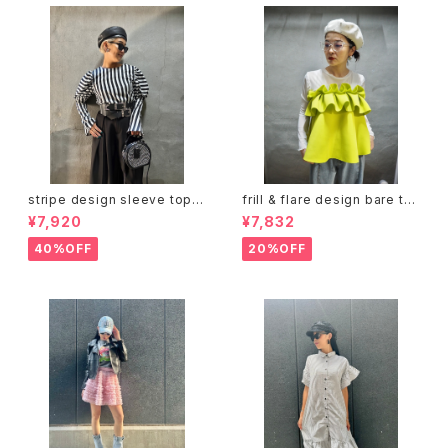
stripe design sleeve tops
frill & flare design bare to
トップス デザイントップス ストラ
ps トップス ベアトップ フリル フ
¥7,920
¥7,832
イプ 白黒 バイカラー
レア ジッパー
40%OFF
20%OFF