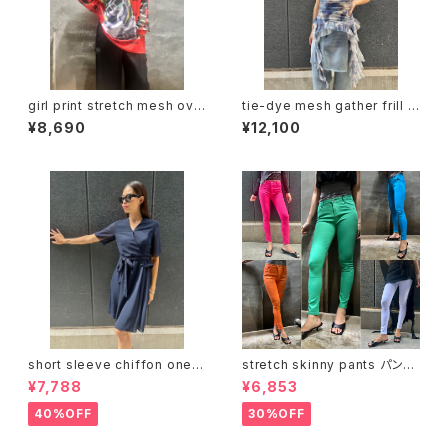
girl print stretch mesh ove
tie-dye mesh gather frill d
r size tops トップス メッシュ
esign tops トップス タイダイ
¥8,690
¥12,100
ストレッチ プリント オーバーサ
メッシュ ギャザー フリル
イズ
short sleeve chiffon one-
stretch skinny pants パンツ
piece ワンピース ワンピ シフォ
スキニー ストレッチ カラバリ
¥7,788
¥6,853
ン 半袖 カシュクール風
40%OFF
30%OFF