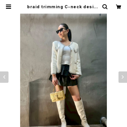
braid trimming C-neck design
shaggy knit jacket ジャケット シ
ャギー ニット Cネック ハート パール
ボタン きれいめ | LOOSEHOUSE