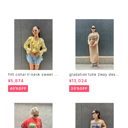
その他の商品
frill collar V-neck sweet d
gradation tulle 2way desig
esign tops blouse トップス
n one-piece ワンピース ドレ
¥5,874
¥13,024
ブラウス フリル Vネック リボン
ス トップス 2点セット チュール
春
重ね着
40%OFF
20%OFF