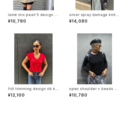
lamé mix pearl 5 design kn
silver spray damage knit d
it tunic ニット チュニック セー
esign tops トップス ニット ダ
¥10,780
¥14,080
ター タートル ラメ キラキラ パー
メージ シルバー ショート丈 ブラ
ル
ック 黒
frill trimming design rib kni
open shoulder × beads de
t tops トップス リブニット ニッ
sign knit tops トップス デザイ
¥12,100
¥10,780
ト フリル
ン 肩開き ビーズ 刺繍 肌触り
セール中の商品