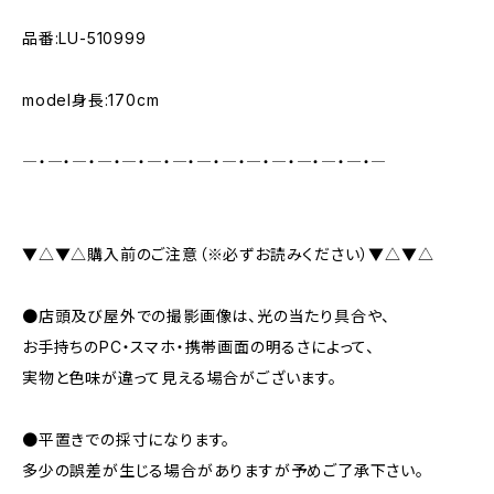
品番:LU-510999
model身長:170cm
―・―・―・―・―・―・―・―・―・―・―・―・―・―・―
▼△▼△購入前のご注意（※必ずお読みください）▼△▼△
●店頭及び屋外での撮影画像は、光の当たり具合や、
お手持ちのPC・スマホ・携帯画面の明るさによって、
実物と色味が違って見える場合がございます。
●平置きでの採寸になります。
多少の誤差が生じる場合がありますが予めご了承下さい。