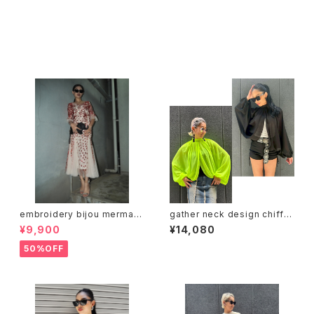
その他の商品
embroidery bijou mermaid
gather neck design chiffo
silhouette long dress ドレ
n tops トップス シフォン シース
¥9,900
¥14,080
ス スパンコール 刺繍 チュール
ルー ギャザーネック
マーメイド パーティー ロングド
50%OFF
レス