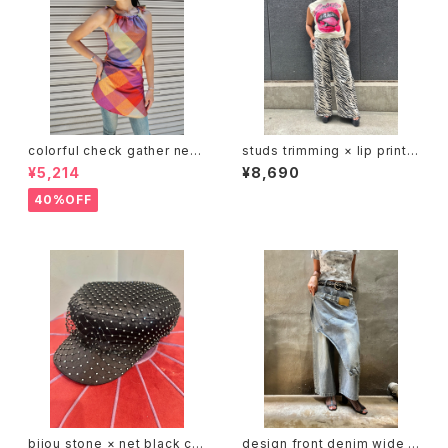
colorful check gather neck
studs trimming × lip print s
design mini one-piece ワ
leeveless tops トップス ノー
¥5,214
¥8,690
ンピース ミニワンピ チェック カ
スリーブ スタッズ プリント くち
ラフル リボン
びる グリルズ
40%OFF
bijou stone × net black ca
design front denim wide p