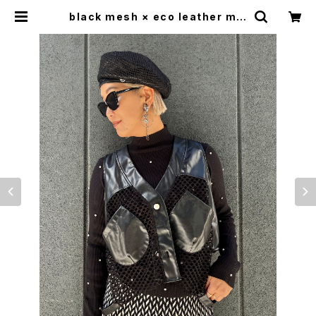
black mesh × eco leather mix
design vest ベスト ジレ メッシュ
エコレザー 合皮 切替デザイン 重ね
着 | LOOSEHOUSE