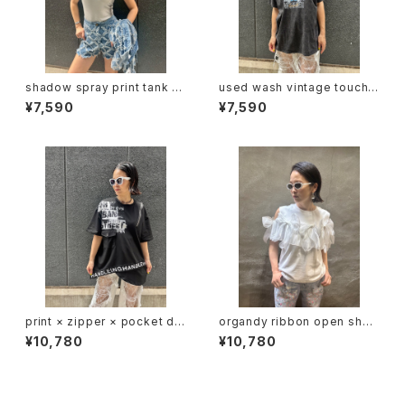
shadow spray print tank to
used wash vintage touch p
p トップス タンクトップ カップ付
rint T-shirt Tシャツ ヴィンテ
¥7,590
¥7,590
き シャドー プリント
ージ風 プリント ウォッシュ加工
print × zipper × pocket de
organdy ribbon open shou
sign T-tops Tシャツ トップス
lder design tops トップス 肩
¥10,780
¥10,780
ジッパー プリント
開き オーガンジー リボン