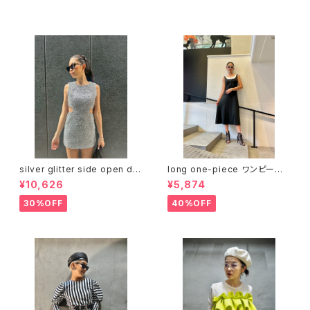
セール中の商品
silver glitter side open de
long one-piece ワンピース
sign mini one-piece ワンピ
ワンピ 重ね着風 ブラック 黒 ス
¥10,626
¥5,874
ース ミニワンピ ドレス シルバー
トレッチ
30%OFF
40%OFF