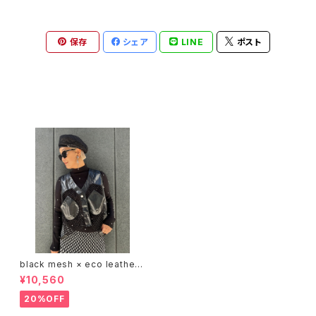
保存
シェア
LINE
ポスト
最近チェックした商品
black mesh × eco leather
mix design vest ベスト ジレ
¥10,560
メッシュ エコレザー 合皮 切替
デザイン 重ね着
20%OFF