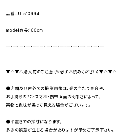
品番:LU-510994
model身長:160cm
―・―・―・―・―・―・―・―・―・―・―・―・―・―・―
▼△▼△購入前のご注意（※必ずお読みください）▼△▼△
●店頭及び屋外での撮影画像は、光の当たり具合や、
お手持ちのPC・スマホ・携帯画面の明るさによって、
実物と色味が違って見える場合がございます。
●平置きでの採寸になります。
多少の誤差が生じる場合がありますが予めご了承下さい。