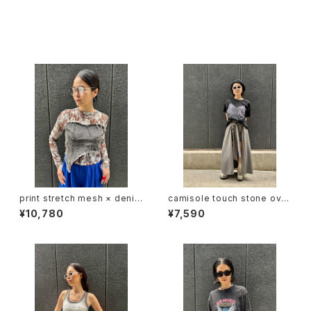
同じカテゴリの商品
print stretch mesh × denim
camisole touch stone over
docking design tops トップ
size design T-shirt トップス
¥10,780
¥7,590
ス ストレッチ メッシュ デニム 切
Tシャツ ハピス ストーン キャミ
替デザイン
ソール風 キラキラ 重ね着風