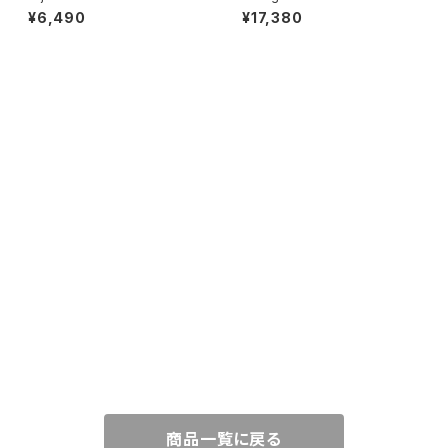
squette キャスケット 帽子 スト
ants パンツ デニム フロント 重
¥6,490
¥17,380
ーン ネット キラキラ ブラック 黒
ね着風 デザインパンツ
CATEGORY
WEAR
TOPS
ACCESSORY
PANTS
NECKLACE
GOODS
SKIRT
PIERCE
BAG
SHOES
ONE-PIECE
EARRINGS
CHARM
商品一覧に戻る