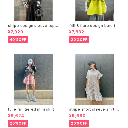
stripe design sleeve tops
frill & flare design bare to
トップス デザイントップス ストラ
ps トップス ベアトップ フリル フ
¥7,920
¥7,832
イプ 白黒 バイカラー
レア ジッパー
40%OFF
20%OFF
tulle frill tiered mini skirt ス
stripe short sleeve shirt o
カート チュール フリル ミニスカ
ne-piece ワンピース シャツワ
¥8,624
¥9,680
ート ゴムウエスト インナーショ
ンピ フリル ストライプ
ーツ
20%OFF
20%OFF