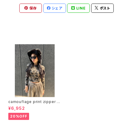
保存
シェア
LINE
ポスト
最近チェックした商品
camouflage print zipper d
esign long sleeve tops トッ
¥6,952
プス 長袖 カモフラ 迷彩 ジッパ
ー
20%OFF