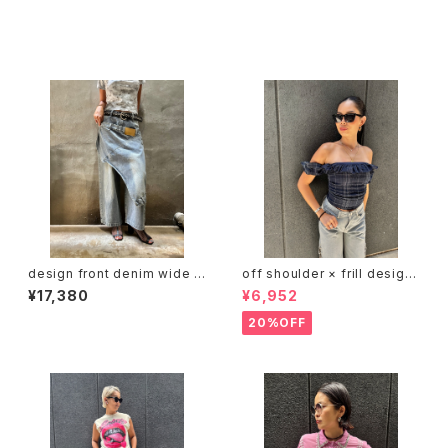
その他の商品
design front denim wide p
off shoulder × frill design
ants パンツ デニム フロント 重
tops トップス オフショルダー フ
¥17,380
¥6,952
ね着風 デザインパンツ
リル
20%OFF