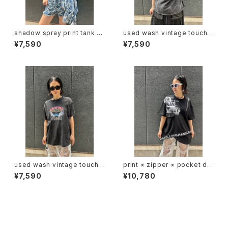
shadow spray print tank to
used wash vintage touch p
p トップス タンクトップ カップ付
rint T-shirt Tシャツ ヴィンテ
¥7,590
¥7,590
き シャドー プリント
ージ風 プリント ウォッシュ加工
used wash vintage touch p
print × zipper × pocket de
rint T-shirt Tシャツ ヴィンテ
sign T-tops Tシャツ トップス
¥7,590
¥10,780
ージ風 プリント ウォッシュ加工
ジッパー プリント
セール中の商品