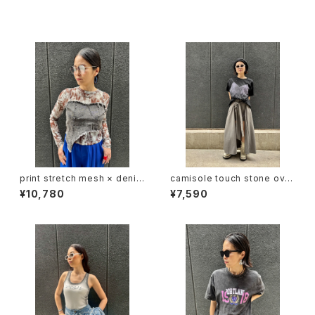
同じカテゴリの商品
print stretch mesh × denim
camisole touch stone over
docking design tops トップ
size design T-shirt トップス
¥10,780
¥7,590
ス ストレッチ メッシュ デニム 切
Tシャツ ハピス ストーン キャミ
替デザイン
ソール風 キラキラ 重ね着風