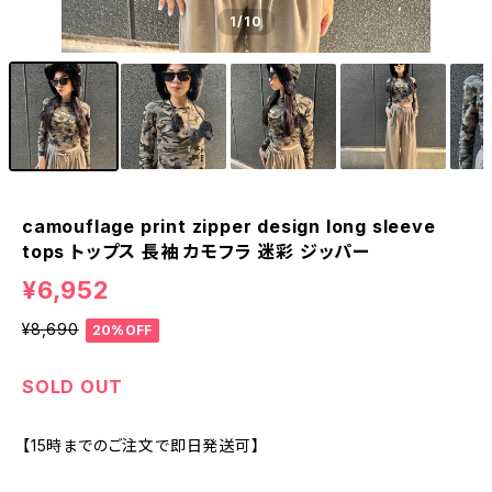
1
/10
camouflage print zipper design long sleeve
tops トップス 長袖 カモフラ 迷彩 ジッパー
¥6,952
¥8,690
20%OFF
SOLD OUT
【15時までのご注文で即日発送可】