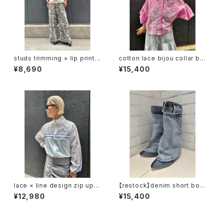
studs trimming × lip print s
cotton lace bijou collar bal
leeveless tops トップス ノー
loon sleeve design tops ト
¥8,690
¥15,400
スリーブ スタッズ プリント くち
ップス ブラウス シャツ ビジュー
びる グリルズ
レース バルーン
lace × line design zip up b
【restock】denim short boot
louson ブルゾン レース ライン
s ブーツ カバーブーツ デニム
¥12,980
¥15,400
ジップアップ 羽織り
ポケット ヒール