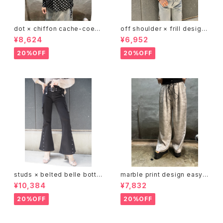
dot × chiffon cache-coeur
off shoulder × frill design
V-neck design tops トップス
tops トップス オフショルダー フ
¥8,624
¥6,952
カシュクール ドット 水玉 シフォ
リル
ン 白黒 シースルー
20%OFF
20%OFF
studs × belted belle botto
marble print design easy p
m stretch black pants パン
ants パンツ イージーパンツ ゴ
¥10,384
¥7,832
ツ ブラック スタッズ ポケット ベ
ムウエスト マーブル プリント
ルト
20%OFF
20%OFF