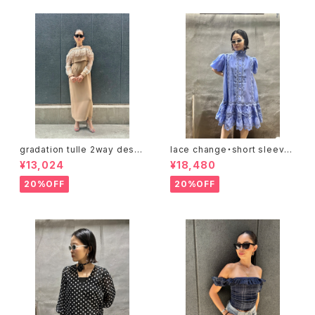
gradation tulle 2way desig
lace change・short sleeve
n one-piece ワンピース ドレ
design one-piece ワンピー
¥13,024
¥18,480
ス トップス 2点セット チュール
ス レース 切替デザイン リボン
重ね着
ベルト 前開き バルーンスリーブ
20%OFF
20%OFF