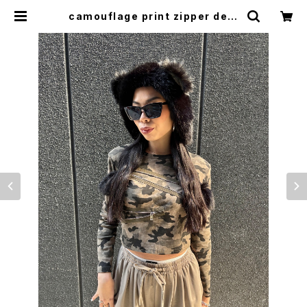
camouflage print zipper desi
gn long sleeve tops トップス 長
袖 カモフラ 迷彩 ジッパー | LOOSE
HOUSE