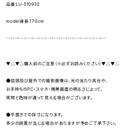
品番:LU-510932
model身長:170cm
―・―・―・―・―・―・―・―・―・―・―・―・―・―・―
▼△▼△購入前のご注意（※必ずお読みください）▼△▼△
●店頭及び屋外での撮影画像は、光の当たり具合や、
お手持ちのPC・スマホ・携帯画面の明るさによって、
実物と色味が違って見える場合がございます。
●平置きでの採寸になります。
多少の誤差が生じる場合がありますが予めご了承下さい。