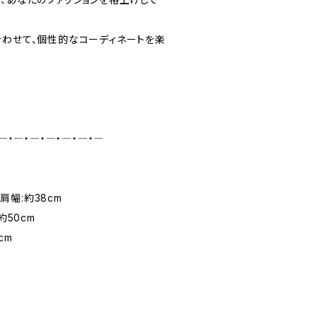
合わせて、個性的なコーディネートを楽
―・―・―・―・―・―・―
 肩幅:約38cm
約50cm
cm