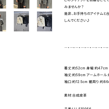
みませんか？
是非、お手持ちのアイテムと
しんでください♪
―・―・―・―・―・―・―・―・
着丈:約52cm 身幅:約47cm
袖丈:約59cm アームホール:
袖口:約12.5cm 裾周り:約86
素材:合成皮革
品番:LU-510956