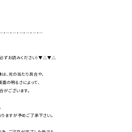
―・―・―・―・―・―・―
必ずお読みください）▼△▼△
は、光の当たり具合や、
画面の明るさによって、
合がございます。
。
りますが予めご了承下さい。
の為、ご注文が完了した後でも