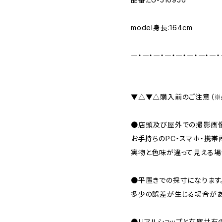
model身長:164cm
―・―・―・―・―・―・―・―・
▼△▼△購入前のご注意（※
●店頭及び屋外での撮影画像
お手持ちのPC・スマホ・携帯
実物と色味が違って見える場
●平置きでの採寸になります
多少の誤差が生じる場合があ
●リアルショップと在庫共有