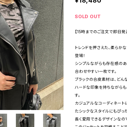
¥18,480
SOLD OUT
【15時までのご注文で即日発
トレンドを押さえた、柔らか
登場！
シンプルながらも存在感のあ
合わせやすい一枚です。
ブラックの合皮素材は、どん
ハードな印象を持ちながらも
す。
カジュアルなコーディネート
たシックなスタイルにもぴった
長く愛用できるデザインなので
このジャケットを羽織ること