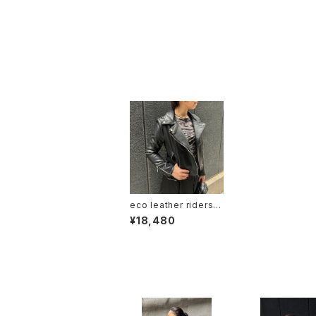
最近チェックした商品
eco leather riders j
acket ジャケット ライ
¥18,480
ダース 合皮 エコレザー
ブラック 黒
同じカテゴリの商品