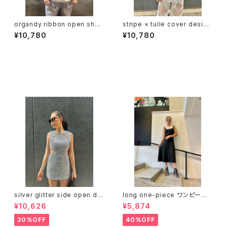
organdy ribbon open shou
stripe × tulle cover design
lder design tops トップス 肩
shirt シャツ ストライプ チュール
¥10,780
¥10,780
開き オーガンジー リボン
カバー
セール中の商品
silver glitter side open de
long one-piece ワンピース
sign mini one-piece ワンピ
ワンピ 重ね着風 ブラック 黒 ス
¥10,626
¥5,874
ース ミニワンピ ドレス シルバー
トレッチ
30%OFF
40%OFF