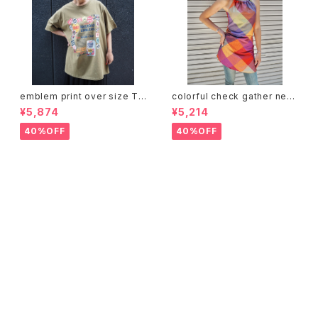
emblem print over size T-
colorful check gather neck
shirt Tシャツ プリントT エンブ
design mini one-piece ワ
¥5,874
¥5,214
レム オーバーサイズ
ンピース ミニワンピ チェック カ
ラフル リボン
40%OFF
40%OFF
CATEGORY
WEAR
TOPS
ACCESSORY