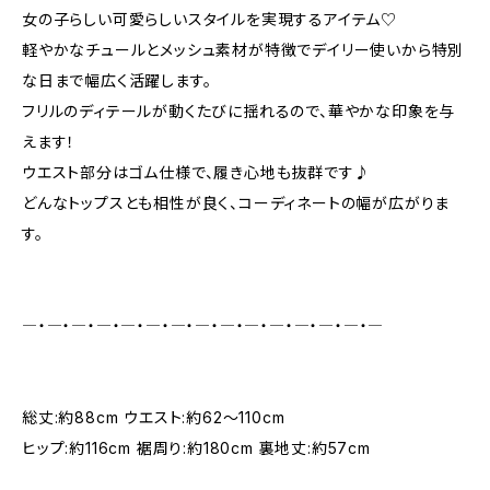
女の子らしい可愛らしいスタイルを実現するアイテム♡
軽やかなチュールとメッシュ素材が特徴でデイリー使いから特別
な日まで幅広く活躍します。
フリルのディテールが動くたびに揺れるので、華やかな印象を与
えます！
ウエスト部分はゴム仕様で、履き心地も抜群です♪
どんなトップスとも相性が良く、コーディネートの幅が広がりま
す。
―・―・―・―・―・―・―・―・―・―・―・―・―・―・―
総丈:約88cm ウエスト:約62～110cm
ヒップ:約116cm 裾周り:約180cm 裏地丈:約57cm