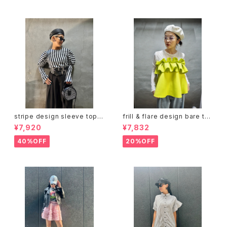
stripe design sleeve tops
frill & flare design bare to
トップス デザイントップス ストラ
ps トップス ベアトップ フリル フ
¥7,920
¥7,832
イプ 白黒 バイカラー
レア ジッパー
40%OFF
20%OFF