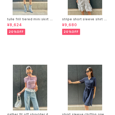
tulle frill tiered mini skirt ス
stripe short sleeve shirt o
カート チュール フリル ミニスカ
ne-piece ワンピース シャツワ
¥8,624
¥9,680
ート ゴムウエスト インナーショ
ンピ フリル ストライプ
ーツ
20%OFF
20%OFF
その他の商品
gather fit off shoulder des
short sleeve chiffon one-