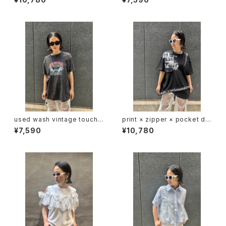
ス ストレッチ メッシュ デニム 切
Tシャツ ハピス ストーン キャミ
替デザイン
ソール風 キラキラ 重ね着風
used wash vintage touch p
print × zipper × pocket de
rint T-shirt Tシャツ ヴィンテ
sign T-tops Tシャツ トップス
¥7,590
¥10,780
ージ風 プリント ウォッシュ加工
ジッパー プリント