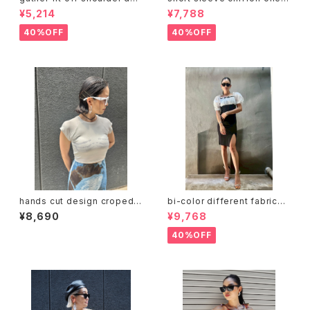
ign tops トップス ギャザー オ
piece ワンピース ワンピ シフォ
¥5,214
¥7,788
フショルダー 花 チョーカー
ン 半袖 カシュクール風
40%OFF
40%OFF
hands cut design croped T
bi-color different fabrics
-shirt Tシャツ ちびT クロップ
change design slit one-pi
¥8,690
¥9,768
ド ストーン キラキラ
ece dress ワンピース ワンピ
ドレス バイカラー 白黒 リボン
40%OFF
スリット