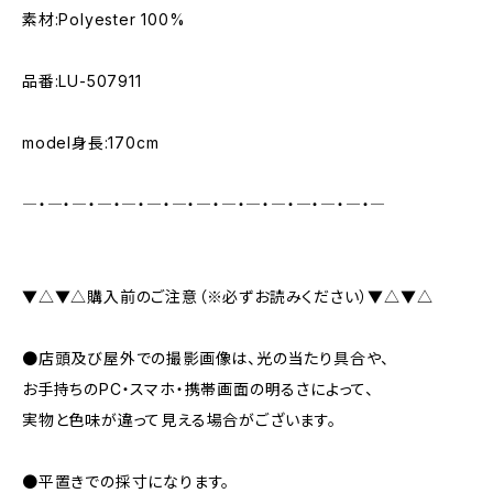
素材:Polyester 100%
品番:LU-507911
model身長:170cm
―・―・―・―・―・―・―・―・―・―・―・―・―・―・―
▼△▼△購入前のご注意（※必ずお読みください）▼△▼△
●店頭及び屋外での撮影画像は、光の当たり具合や、
お手持ちのPC・スマホ・携帯画面の明るさによって、
実物と色味が違って見える場合がございます。
●平置きでの採寸になります。