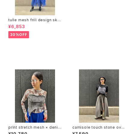
tulle mesh frill design skirt
スカート チュール メッシュ フリ
¥6,853
ル ゴムウエスト
30%OFF
同じカテゴリの商品
print stretch mesh × denim
camisole touch stone over
docking design tops トップ
size design T-shirt トップス
¥10,780
¥7,590