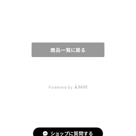
PANTS
NECKLACE
GOODS
SKIRT
PIERCE
BAG
SHOES
ONE-PIECE
EARRINGS
CHARM
商品一覧に戻る
CARDIGAN
HAT
KNIT
BELT
© LOOSEHOUSE
Powered by
JACKET
STOLE
COAT
FUR
ショップに質問する