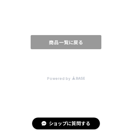
SKIRT
PIERCE
BAG
SHOES
ONE-PIECE
EARRINGS
CHARM
商品一覧に戻る
CARDIGAN
HAT
KNIT
BELT
© LOOSEHOUSE
Powered by
JACKET
STOLE
COAT
FUR
ショップに質問する