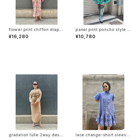
flower print chiffon drape
panel print poncho style 2
gather design long one-pi
way sleeve tops トップス 柄
¥16,280
¥10,780
ece ワンピース ロングワンピ
パネルプリント Vネック 肩開き
花柄 ドレープ シフォン
グリーン ポンチョ
セール中の商品
gradation tulle 2way desig
lace change・short sleeve
n one-piece ワンピース ドレ
design one-piece ワンピー