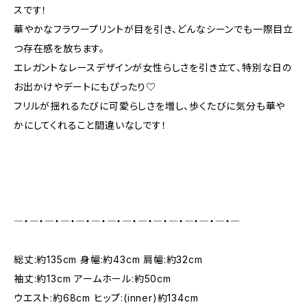
スです！
華やかなフラワープリントが目を引き、どんなシーンでも一際目立
つ存在感を放ちます。
エレガントなレースデザインが女性らしさを引き立て、特別な日の
お出かけやデートにもぴったり♡
フリルが揺れるたびに可愛らしさを増し、歩くたびに気分も華や
かにしてくれること間違いなしです！
―・―・―・―・―・―・―・―・―・―・―・―・―・―・―
総丈:約135cm 身幅:約43cm 肩幅:約32cm
袖丈:約13cm アームホール:約50cm
ウエスト:約68cm ヒップ:(inner)約134cm