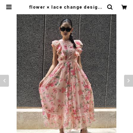
flower × lace change design l
ong one-piece ワンピース ロング
ワンピ 花柄 レース フリル | LOOSE
HOUSE