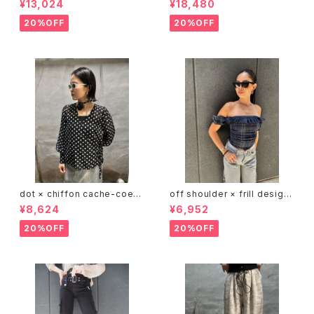
¥13,024
¥18,480
ス トップス 2点セット チュール
ス レース 切替デザイン リボン
重ね着
ベルト 前開き バルーンスリーブ
20%OFF
20%OFF
dot × chiffon cache-coeur
off shoulder × frill design
V-neck design tops トップス
tops トップス オフショルダー フ
¥8,624
¥6,952
カシュクール ドット 水玉 シフォ
リル
ン 白黒 シースルー
20%OFF
20%OFF