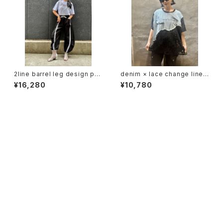
2line barrel leg design pan
denim × lace change line
ts パンツ バレルパンツ ライン
design tops トップス デニム
¥16,280
¥10,780
ドローコード ゴムウエスト 白黒
レース ライン カジュアル
バイカラー スポーティー
CATEGORY
WEAR
TOPS
ACCESSORY
PANTS
NECKLACE
GOODS