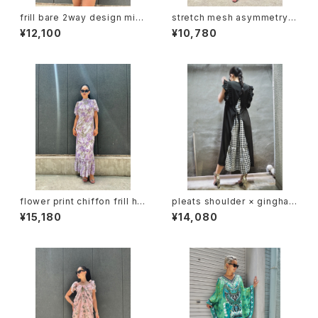
frill bare 2way design mini
stretch mesh asymmetry s
one-piece ワンピース ミニワ
houlder tight mini one-pie
¥12,100
¥10,780
ンピ ドレス フリル ブラック 黒
ce ワンピース ワンピ ドレス ス
トレッチ メッシュ アシンメトリー
ストーン リボン
flower print chiffon frill he
pleats shoulder × gingham
m long one-piece ワンピー
check back design one-pi
¥15,180
¥14,080
ス ロングワンピ 花柄 シフォン
ece ワンピース 切替デザイン
フリル 半袖
プリーツ ギンガムチェック バイ
カラー デザインワンピ