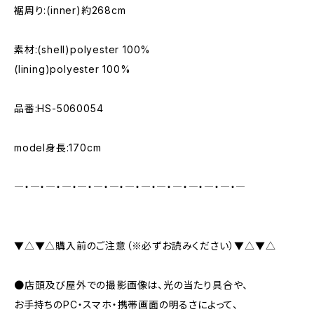
裾周り:(inner)約268cm
素材:(shell)polyester 100%
(lining)polyester 100%
品番:HS-5060054
model身長:170cm
―・―・―・―・―・―・―・―・―・―・―・―・―・―・―
▼△▼△購入前のご注意（※必ずお読みください）▼△▼△
●店頭及び屋外での撮影画像は、光の当たり具合や、
お手持ちのPC・スマホ・携帯画面の明るさによって、