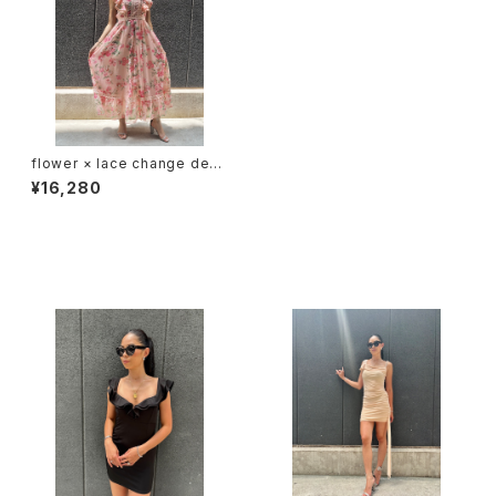
flower × lace change desi
gn long one-piece ワンピー
¥16,280
ス ロングワンピ 花柄 レース フ
リル
同じカテゴリの商品