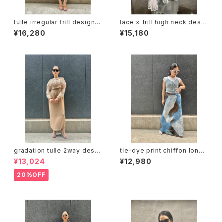
tulle irregular frill design c
lace × frill high neck desig
ami one-piece dress ワン
n blouse ブラウス トップス レ
¥16,280
¥15,180
ピース ドレス キャミワンピ チュ
ース フリル ハイネック キャミソ
ール フリル レース ストレッチ
ール セット
gradation tulle 2way desig
tie-dye print chiffon long
n one-piece ワンピース ドレ
skirt スカート ロングスカート
¥13,024
¥12,980
ス トップス 2点セット チュール
タイダイ プリント タイト
重ね着
20%OFF