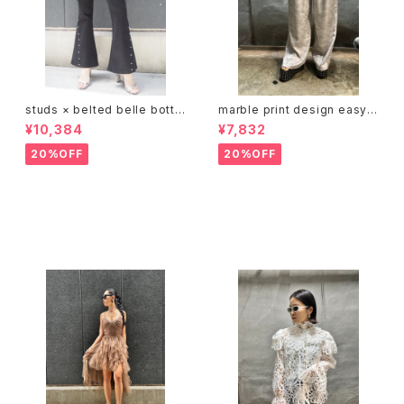
studs × belted belle botto
marble print design easy p
m stretch black pants パン
ants パンツ イージーパンツ ゴ
¥10,384
¥7,832
ツ ブラック スタッズ ポケット ベ
ムウエスト マーブル プリント
ルト
20%OFF
20%OFF
その他の商品