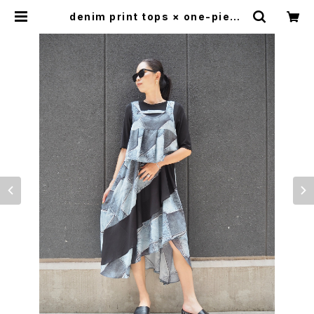
denim print tops × one-piece
2P set セット トップス ワンピース
デニム柄 シフォン ストレッチ 着まわ
し | LOOSEHOUSE