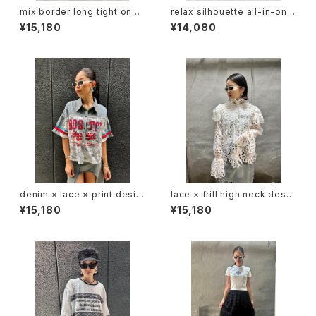
mix border long tight one-
relax silhouette all-in-one
piece ワンピース ロングワンピ
オールインワン ノースリーブ パ
¥15,180
¥14,080
ボーダー ストレッチ 重ね着風
ンツ リラックス 布帛
タイトシルエット
denim × lace × print desig
lace × frill high neck desig
n shirt シャツ デニム レース プ
n blouse ブラウス トップス レ
¥15,180
¥15,180
リント 切替デザイン 重ね着
ース フリル ハイネック キャミソ
ール セット