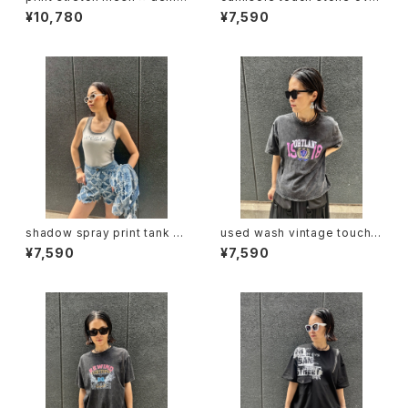
docking design tops トップ
size design T-shirt トップス
¥10,780
¥7,590
ス ストレッチ メッシュ デニム 切
Tシャツ ハピス ストーン キャミ
替デザイン
ソール風 キラキラ 重ね着風
shadow spray print tank to
used wash vintage touch p
p トップス タンクトップ カップ付
rint T-shirt Tシャツ ヴィンテ
¥7,590
¥7,590
き シャドー プリント
ージ風 プリント ウォッシュ加工