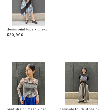
denim print tops × one-pi
ece 2P set セット トップス ワ
¥20,900
ンピース デニム柄 シフォン スト
レッチ 着まわし
同じカテゴリの商品
print stretch mesh × denim
camisole touch stone over