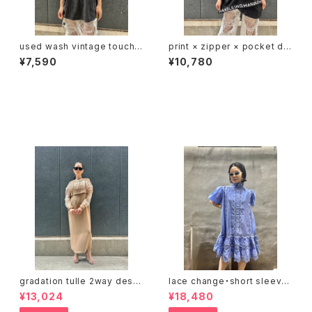
used wash vintage touch p
print × zipper × pocket de
rint T-shirt Tシャツ ヴィンテ
sign T-tops Tシャツ トップス
¥7,590
¥10,780
ージ風 プリント ウォッシュ加工
ジッパー プリント
セール中の商品
gradation tulle 2way desig
lace change・short sleeve
n one-piece ワンピース ドレ
design one-piece ワンピー
¥13,024
¥18,480
ス トップス 2点セット チュール
ス レース 切替デザイン リボン