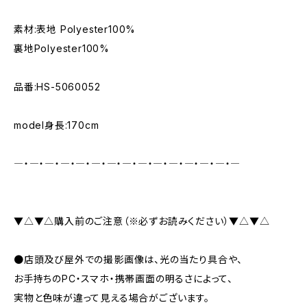
素材:表地 Polyester100%
裏地Polyester100%
品番:HS-5060052
model身長:170cm
―・―・―・―・―・―・―・―・―・―・―・―・―・―・―
▼△▼△購入前のご注意（※必ずお読みください）▼△▼△
●店頭及び屋外での撮影画像は、光の当たり具合や、
お手持ちのPC・スマホ・携帯画面の明るさによって、
実物と色味が違って見える場合がございます。