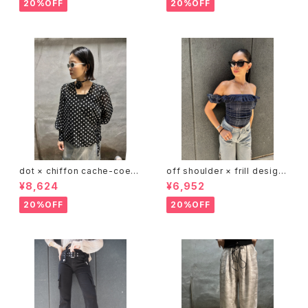
重ね着
ベルト 前開き バルーンスリーブ
20%OFF
20%OFF
dot × chiffon cache-coeur
off shoulder × frill design
V-neck design tops トップス
tops トップス オフショルダー フ
¥8,624
¥6,952
カシュクール ドット 水玉 シフォ
リル
ン 白黒 シースルー
20%OFF
20%OFF