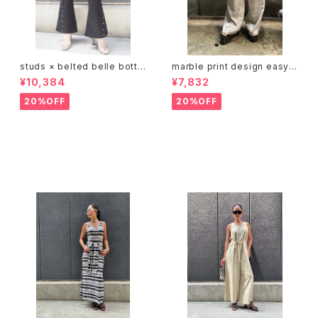
studs × belted belle botto
marble print design easy p
m stretch black pants パン
ants パンツ イージーパンツ ゴ
¥10,384
¥7,832
ツ ブラック スタッズ ポケット ベ
ムウエスト マーブル プリント
ルト
20%OFF
20%OFF
その他の商品