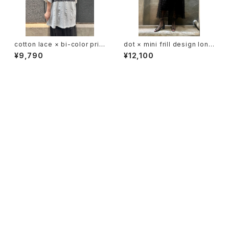
cotton lace × bi-color prin
dot × mini frill design long
t design tops トップス レース
skirt スカート チュール フリル
¥9,790
¥12,100
プリント バイカラー 白黒
ドット ゴムウエスト ブラック 黒
CATEGORY
WEAR
TOPS
ACCESSORY
PANTS
NECKLACE
GOODS
SKIRT
PIERCE
BAG
SHOES