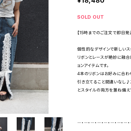
¥18,480
SOLD OUT
【15時までのご注文で即日発
個性的なデザインで新しいス
リボンとレースが絶妙に融合
ョンアイテムです。
4本のリボンはお好みに合わ
引き立てること間違いなし♪
とスタイルの両方を兼ね備え
―・―・―・―・―・―・―・―・