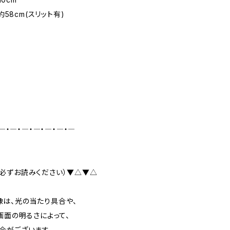
約58cm(スリット有)
―・―・―・―・―・―・―
必ずお読みください）▼△▼△
は、光の当たり具合や、
画面の明るさによって、
合がございます。