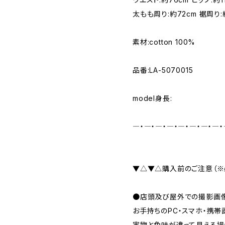
太もも周り:約72cm 裾周り:
素材:cotton 100%
品番:LA-5070015
model身長:
―・―・―・―・―・―・―・―・
▼△▼△購入前のご注意（※
●店頭及び屋外での撮影画像
お手持ちのPC・スマホ・携帯
実物と色味が違って見える場