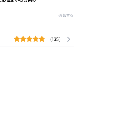
通報する
(135)