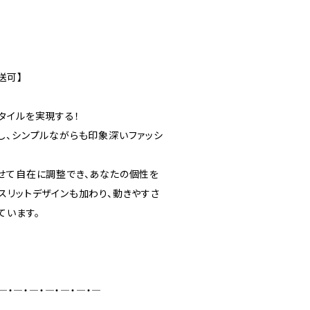
送可】
タイルを実現する！
し、シンプルながらも印象深いファッシ
せて自在に調整でき、あなたの個性を
スリットデザインも加わり、動きやすさ
ています。
―・―・―・―・―・―・―