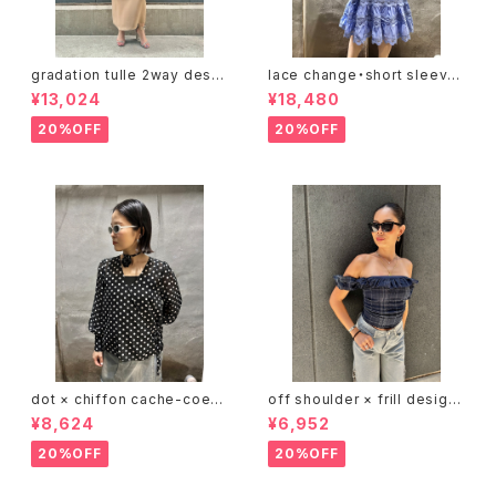
gradation tulle 2way desig
lace change・short sleeve
n one-piece ワンピース ドレ
design one-piece ワンピー
¥13,024
¥18,480
ス トップス 2点セット チュール
ス レース 切替デザイン リボン
重ね着
ベルト 前開き バルーンスリーブ
20%OFF
20%OFF
dot × chiffon cache-coeur
off shoulder × frill design
V-neck design tops トップス
tops トップス オフショルダー フ
¥8,624
¥6,952
カシュクール ドット 水玉 シフォ
リル
ン 白黒 シースルー
20%OFF
20%OFF