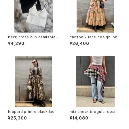
back cross cup camisole
chiffon × lace design long
キャミソール カップ付き バック
one-piece ワンピース ロング
¥4,290
¥26,400
レス クロス 背中開き ストラップ
ワンピ レース 切替デザイン リ
インナー
ボンベルト
leopard print × black lace
mix check irregular design
design long one-piece ワ
mini skirt スカート ミニスカー
¥25,300
¥14,080
ンピース ロングワンピ レオパー
ト インナー付き チェック イレギ
ド 豹柄 ヒョウ柄 レース リボン
ュラー ゴムウエスト
ベルト