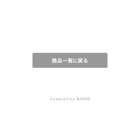
PANTS
NECKLACE
GOODS
SKIRT
PIERCE
BAG
SHOES
ONE-PIECE
EARRINGS
CHARM
商品一覧に戻る
CARDIGAN
HAT
KNIT
BELT
© LOOSEHOUSE
Powered by
JACKET
STOLE
COAT