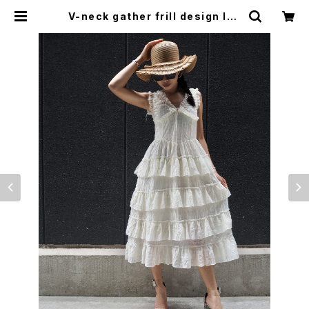
V-neck gather frill design lon
g one-piece ワンピース ロングワ
ンピ Vネック フリル ギャザー | LOO
SEHOUSE