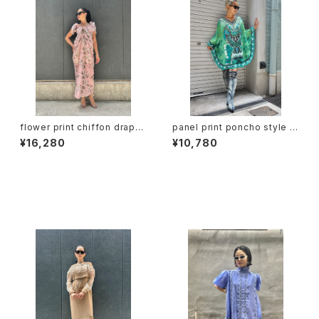
flower print chiffon drape
panel print poncho style 2
gather design long one-pi
way sleeve tops トップス 柄
¥16,280
¥10,780
ece ワンピース ロングワンピ
パネルプリント Vネック 肩開き
花柄 ドレープ シフォン
グリーン ポンチョ
セール中の商品