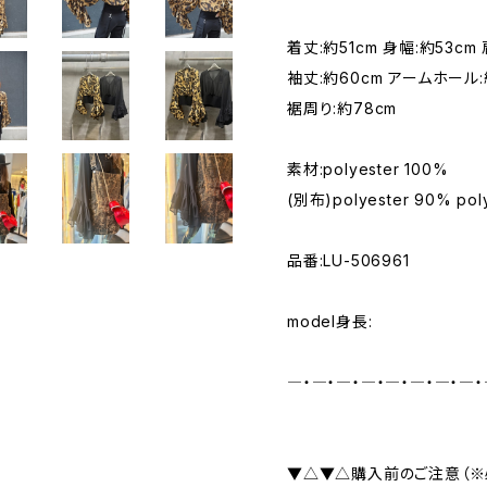
着丈:約51cm 身幅:約53cm
袖丈:約60cm アームホール:約
裾周り:約78cm
素材:polyester 100%
(別布)polyester 90% pol
品番:LU-506961
model身長:
―・―・―・―・―・―・―・―・
▼△▼△購入前のご注意（※