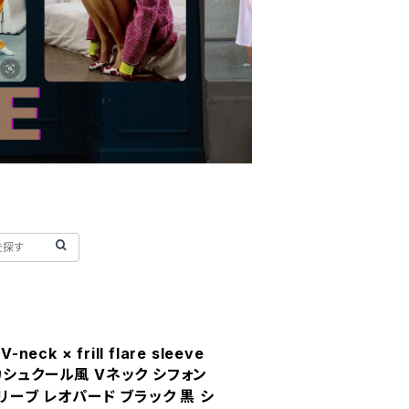
-neck × frill flare sleeve
ス カシュクール風 Vネック シフォン
リーブ レオパード ブラック 黒 シ