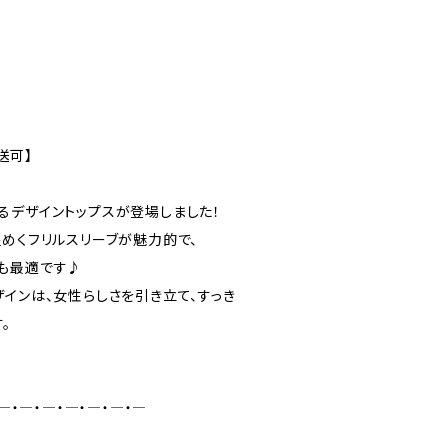
送可】
るデザイントップスが登場しました！
煌めくフリルスリーブが魅力的で、
も最適です♪
インは、女性らしさを引き立て、すっき
。
―・―・―・―・―・―・―