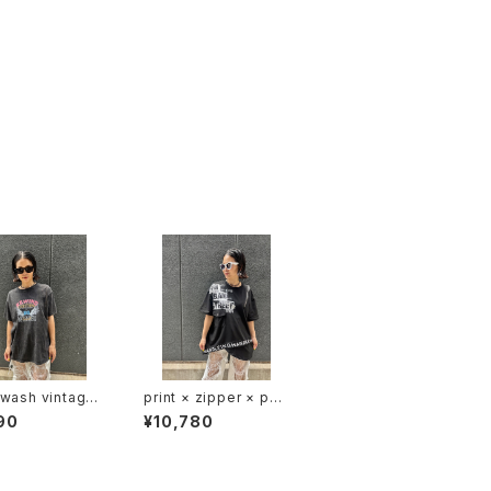
wash vintage
print × zipper × poc
nt T-shirt
ket design T-tops
90
¥10,780
ツ ヴィンテージ風
Tシャツ トップス ジッパ
ト ウォッシュ加工
ー プリント