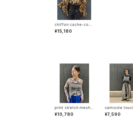
chiffon cache-coeu
r V-neck × frill flare
¥15,180
sleeve design tops
トップス カシュクール風
Vネック シフォン フリル
フレア デザインスリー
ブ レオパード ブラック
同じカテゴリの商品
黒 シースルー
print stretch mesh
camisole touc
× denim docking de
ne over size 
¥10,780
¥7,590
sign tops トップス ス
T-shirt トップ
トレッチ メッシュ デニム
ツ ハピス ストー
切替デザイン
ミソール風 キラキ
ね着風