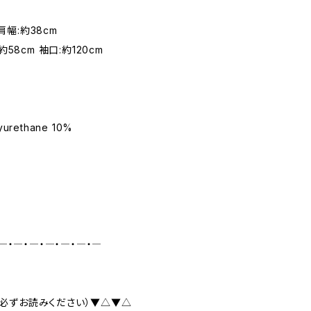
 肩幅:約38cm
58cm 袖口:約120cm
yurethane 10%
―・―・―・―・―・―・―
必ずお読みください）▼△▼△