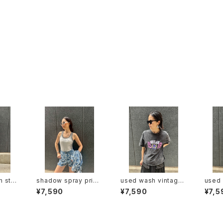
h sto
shadow spray print
used wash vintage
used 
design
tank top トップス タン
touch print T-shirt
touch pri
¥7,590
¥7,590
¥7,5
ス Tシャ
クトップ カップ付き シャ
Tシャツ ヴィンテージ風
Tシャ
ン キャ
ドー プリント
プリント ウォッシュ加工
プリン
ラ 重