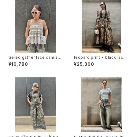
tiered gather lace camisol
leopard print × black lace
e tops トップス キャミソール レ
design long one-piece ワ
¥10,780
¥25,300
ース ティアード フリル ホワイト
ンピース ロングワンピ レオパー
白
ド 豹柄 ヒョウ柄 レース リボン
ベルト
camouflage print salopett
suspender design denim