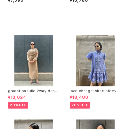
¥7,590
¥10,780
ージ風 プリント ウォッシュ加工
ジッパー プリント
セール中の商品
gradation tulle 2way desig
lace change・short sleeve
n one-piece ワンピース ドレ
design one-piece ワンピー
¥13,024
¥18,480
ス トップス 2点セット チュール
ス レース 切替デザイン リボン
重ね着
ベルト 前開き バルーンスリーブ
20%OFF
20%OFF