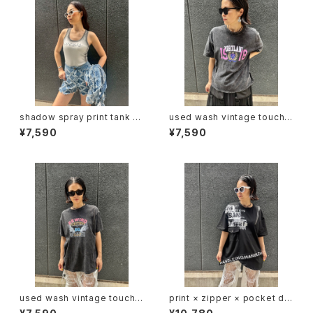
shadow spray print tank to
used wash vintage touch p
p トップス タンクトップ カップ付
rint T-shirt Tシャツ ヴィンテ
¥7,590
¥7,590
き シャドー プリント
ージ風 プリント ウォッシュ加工
used wash vintage touch p
print × zipper × pocket de
rint T-shirt Tシャツ ヴィンテ
sign T-tops Tシャツ トップス