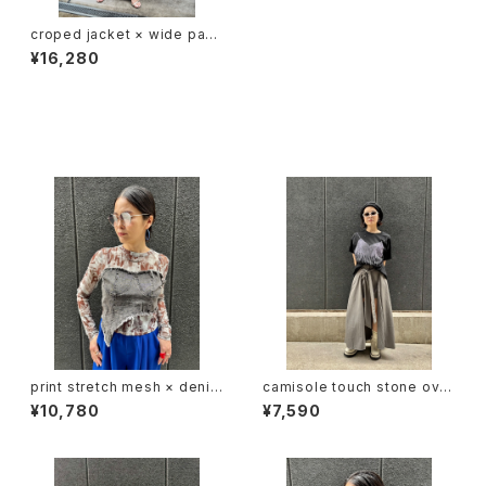
croped jacket × wide pant
s 2P set up セットアップ 2点
¥16,280
セット ジャケット クロップド丈
ワイドパンツ パンツ
同じカテゴリの商品
print stretch mesh × denim
camisole touch stone over
docking design tops トップ
size design T-shirt トップス
¥10,780
¥7,590
ス ストレッチ メッシュ デニム 切
Tシャツ ハピス ストーン キャミ
替デザイン
ソール風 キラキラ 重ね着風