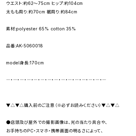
ウエスト:約62～75cm ヒップ:約104cm
太もも周り:約70cm 裾周り:約84cm
素材:polyester 65% cotton 35%
品番:AK-5060018
model身長:170cm
―・―・―・―・―・―・―・―・―・―・―・―・―・―・―
▼△▼△購入前のご注意（※必ずお読みください）▼△▼△
●店頭及び屋外での撮影画像は、光の当たり具合や、
お手持ちのPC・スマホ・携帯画面の明るさによって、