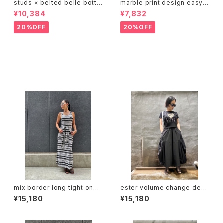
studs × belted belle botto
marble print design easy p
m stretch black pants パン
ants パンツ イージーパンツ ゴ
¥10,384
¥7,832
ツ ブラック スタッズ ポケット ベ
ムウエスト マーブル プリント
ルト
20%OFF
20%OFF
その他の商品
mix border long tight one-
ester volume change desi
piece ワンピース ロングワンピ
gn pants パンツ 切替デザイン
¥15,180
¥15,180
ボーダー ストレッチ 重ね着風
ゴムウエスト ブラック 黒
タイトシルエット