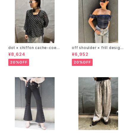
dot × chiffon cache-coeur
off shoulder × frill design
V-neck design tops トップス
tops トップス オフショルダー フ
¥8,624
¥6,952
カシュクール ドット 水玉 シフォ
リル
ン 白黒 シースルー
20%OFF
20%OFF