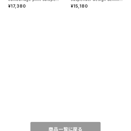
e overall オーバーオール サロ
pants パンツ デニム サスペン
¥17,380
¥15,180
ペット カモフラージュ 迷彩
ダー
CATEGORY
WEAR
TOPS
ACCESSORY
PANTS
NECKLACE
GOODS
SKIRT
PIERCE
BAG
SHOES
ONE-PIECE
EARRINGS
CHARM
商品一覧に戻る