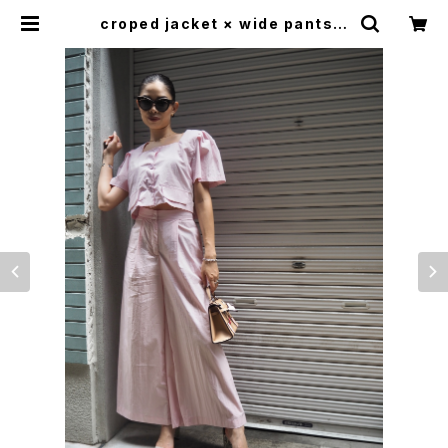
croped jacket × wide pants 2
P set up セットアップ 2点セット ジ
ャケット クロップド丈 ワイドパンツ
パンツ | LOOSEHOUSE