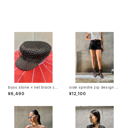
その他の商品
bijou stone × net black ca
side spindle zip design sh
squette キャスケット 帽子 スト
ort pants パンツ ショートパン
¥6,490
¥12,100
ーン ネット キラキラ ブラック 黒
ツ スピンドル ジッパー ストレッ
チ