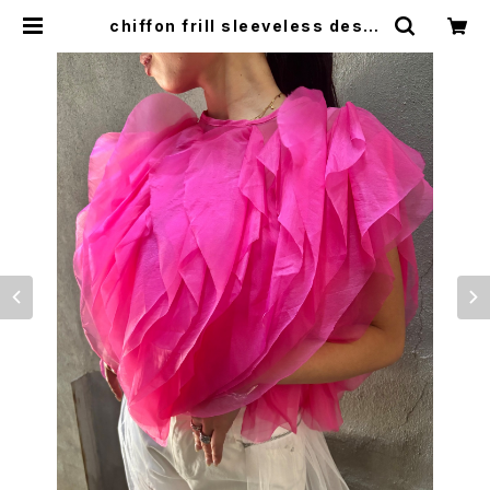
chiffon frill sleeveless desig
n tops トップス シフォン フリル ノー
スリーブ | LOOSEHOUSE