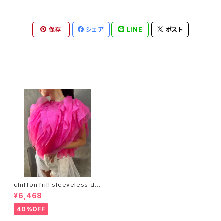
保存
シェア
LINE
ポスト
最近チェックした商品
chiffon frill sleeveless de
sign tops トップス シフォン フ
¥6,468
リル ノースリーブ
40%OFF