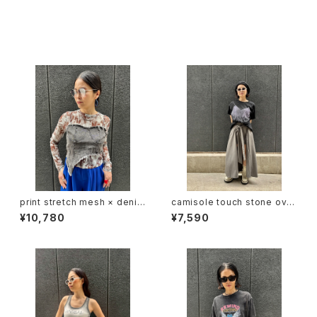
同じカテゴリの商品
print stretch mesh × denim
camisole touch stone over
docking design tops トップ
size design T-shirt トップス
¥10,780
¥7,590
ス ストレッチ メッシュ デニム 切
Tシャツ ハピス ストーン キャミ
替デザイン
ソール風 キラキラ 重ね着風