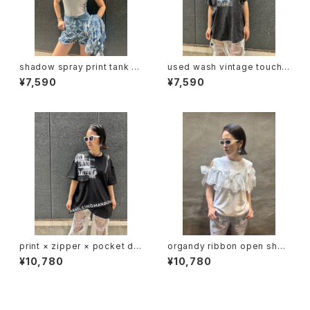
shadow spray print tank to
used wash vintage touch p
p トップス タンクトップ カップ付
rint T-shirt Tシャツ ヴィンテ
¥7,590
¥7,590
き シャドー プリント
ージ風 プリント ウォッシュ加工
print × zipper × pocket de
organdy ribbon open shou
sign T-tops Tシャツ トップス
lder design tops トップス 肩
¥10,780
¥10,780
ジッパー プリント
開き オーガンジー リボン