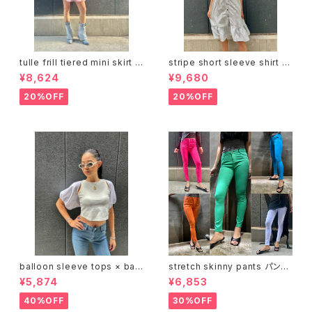
tulle frill tiered mini skirt ス
stripe short sleeve shirt o
カート チュール フリル ミニスカ
ne-piece ワンピース シャツワ
¥8,624
¥9,680
ート ゴムウエスト インナーショ
ンピ フリル ストライプ
ーツ
20%OFF
20%OFF
balloon sleeve tops × bac
stretch skinny pants パンツ
k open tank top 2P トップス
スキニー ストレッチ カラバリ
¥5,874
¥6,853
2点セット バルーン デザインス
リーブ 背中開き タンクトップ
40%OFF
30%OFF