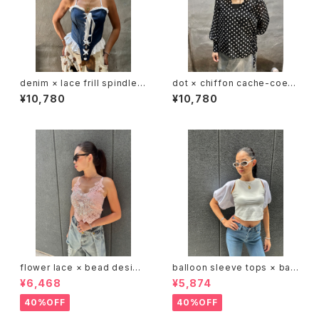
denim × lace frill spindle d
dot × chiffon cache-coeur
esign bare tops bustier ビ
V-neck design tops トップス
¥10,780
¥10,780
スチェ トップス デニム レース ス
カシュクール ドット 水玉 シフォ
ピンドル
ン 白黒 シースルー
flower lace × bead design
balloon sleeve tops × bac
camisole キャミソール レース
k open tank top 2P トップス
¥6,468
¥5,874
ビーズ パール 刺繍
2点セット バルーン デザインス
リーブ 背中開き タンクトップ
40%OFF
40%OFF