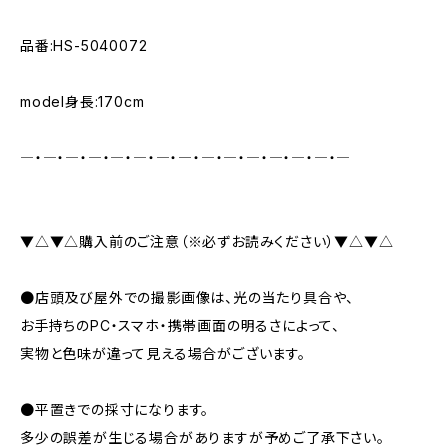
品番:HS-5040072
model身長:170cm
―・―・―・―・―・―・―・―・―・―・―・―・―・―・―
▼△▼△購入前のご注意（※必ずお読みください）▼△▼△
●店頭及び屋外での撮影画像は、光の当たり具合や、
お手持ちのPC・スマホ・携帯画面の明るさによって、
実物と色味が違って見える場合がございます。
●平置きでの採寸になります。
多少の誤差が生じる場合がありますが予めご了承下さい。