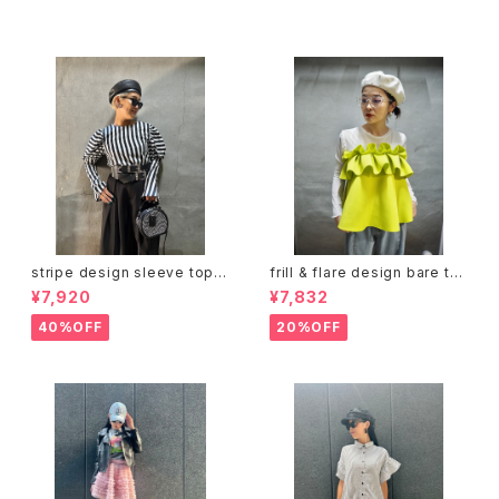
セール中の商品
stripe design sleeve tops
frill & flare design bare to
トップス デザイントップス ストラ
ps トップス ベアトップ フリル フ
¥7,920
¥7,832
イプ 白黒 バイカラー
レア ジッパー
40%OFF
20%OFF